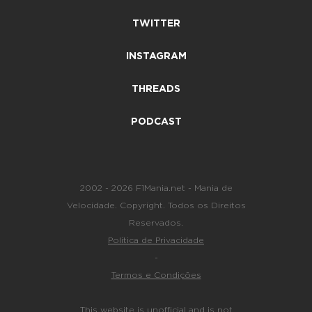
TWITTER
INSTAGRAM
THREADS
PODCAST
2002 - 2026 F1Mania.net - Mania de
Velocidade. Copyright. Todos os Direitos
Reservados.
Política de Privacidade
-
Termos e Condições
This website is unofficial and is not