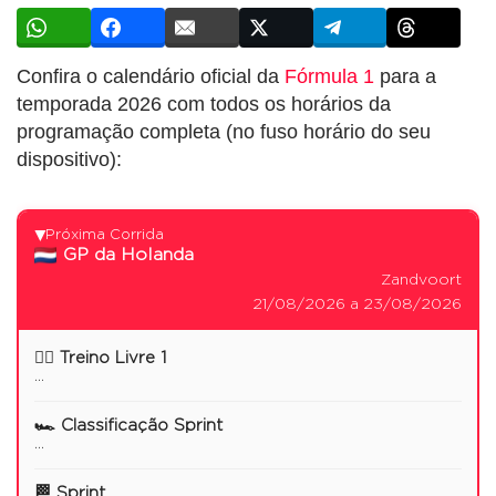
Confira o calendário oficial da
Fórmula 1
para a
temporada 2026 com todos os horários da
programação completa (no fuso horário do seu
dispositivo):
Próxima Corrida
▶
GP da Holanda
Zandvoort
21/08/2026 a 23/08/2026
🏋️‍♂️ Treino Livre 1
...
🏎️ Classificação Sprint
...
🏁 Sprint