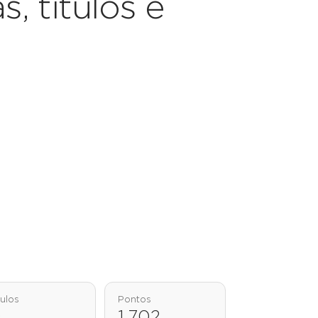
s, títulos e
tulos
Pontos
0
1.702