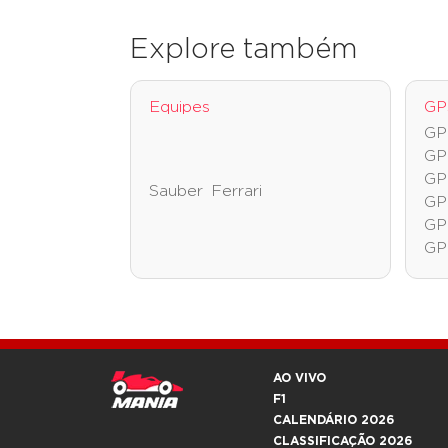
Explore também
Equipes
GP
GP 
GP 
GP
Sauber
Ferrari
GP
GP
GP
AO VIVO
F1
CALENDÁRIO 2026
CLASSIFICAÇÃO 2026