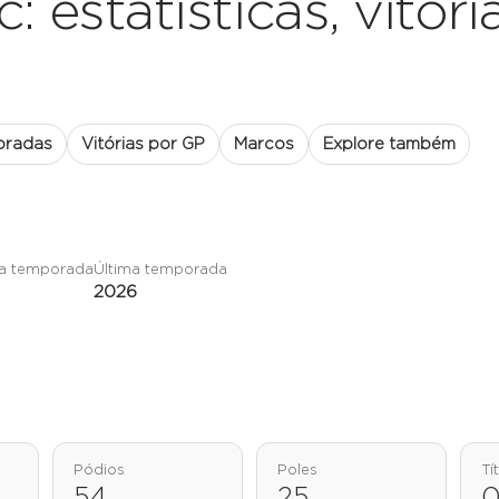
: estatísticas, vitória
oradas
Vitórias por GP
Marcos
Explore também
ra temporada
Última temporada
2026
Pódios
Poles
Tí
54
25