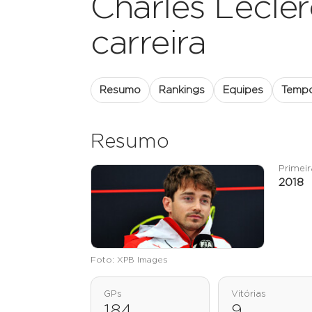
Charles Leclerc
carreira
Resumo
Rankings
Equipes
Temp
Resumo
Primei
2018
Foto: XPB Images
GPs
Vitórias
184
9