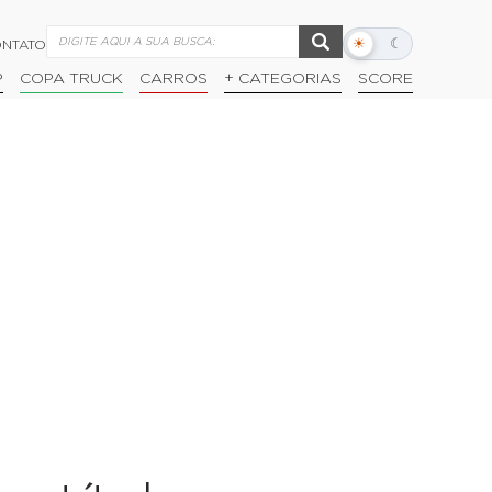
☀
☾
NTATO
Alternar
modo
P
COPA TRUCK
CARROS
+ CATEGORIAS
SCORE
escuro