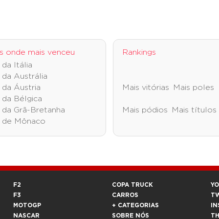
s onde mais venceu
Rankings
da Itália
da Austrália
 da Áustria
Mais vitórias
Mais poles
 da Bélgica
 da Grã-Bretanha
Mais pódios
Mais títulos
 de Mônaco
F2
COPA TRUCK
Y
F3
CARROS
T
MOTOGP
+ CATEGORIAS
IN
NASCAR
SOBRE NÓS
T