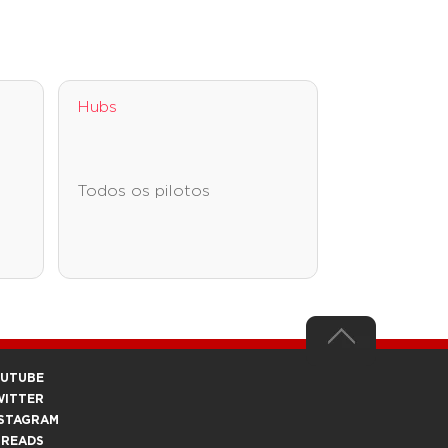
Hubs
Todos os pilotos
OUTUBE
WITTER
STAGRAM
HREADS