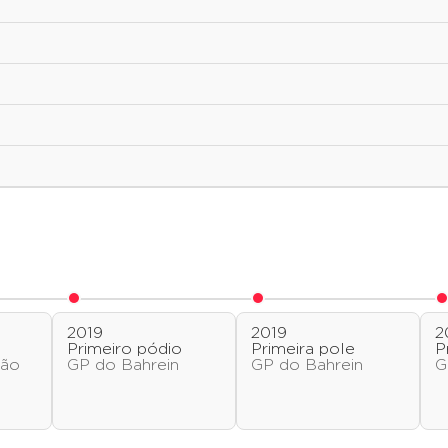
2019
2019
2
o
Primeiro pódio
Primeira pole
P
jão
GP do Bahrein
GP do Bahrein
G