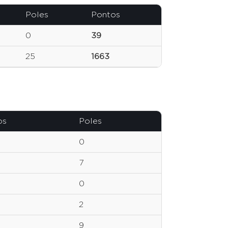
Poles
Pontos
0
39
25
1663
os
Poles
0
7
0
2
9