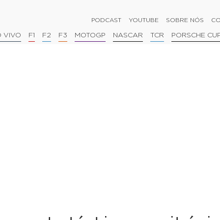
PODCAST
YOUTUBE
SOBRE NÓS
CO
 VIVO
F1
F2
F3
MOTOGP
NASCAR
TCR
PORSCHE CU