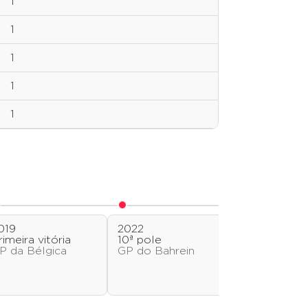
1
1
1
1
1
019
2022
2023
rimeira vitória
10ª pole
20ª pole
P da Bélgica
GP do Bahrein
GP dos Est
Unidos