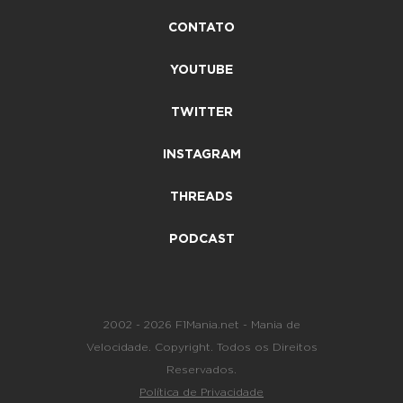
CONTATO
YOUTUBE
TWITTER
INSTAGRAM
THREADS
PODCAST
2002 - 2026 F1Mania.net - Mania de
Velocidade. Copyright. Todos os Direitos
Reservados.
Política de Privacidade