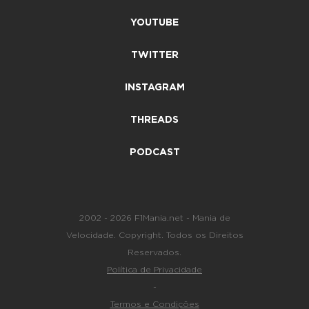
YOUTUBE
TWITTER
INSTAGRAM
THREADS
PODCAST
2002 - 2026 F1Mania.net - Mania de
Velocidade. Copyright. Todos os Direitos
Reservados.
Política de Privacidade
-
Termos e Condições