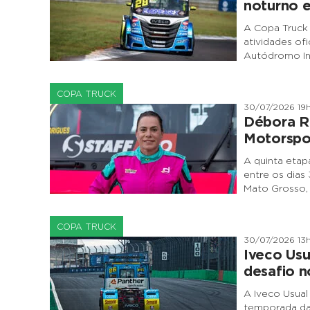
noturno 
A Copa Truck 
atividades of
Autódromo In
COPA TRUCK
30/07/2026 19
Débora R
Motorspo
A quinta eta
entre os dias
Mato Grosso,
COPA TRUCK
30/07/2026 13
Iveco Usu
desafio n
A Iveco Usual
temporada da