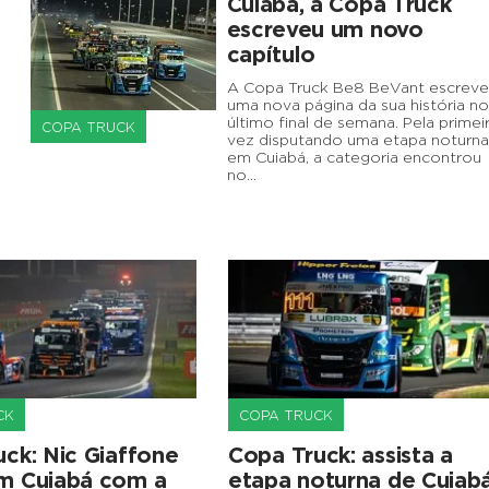
Cuiabá, a Copa Truck
escreveu um novo
capítulo
A Copa Truck Be8 BeVant escreve
uma nova página da sua história no
último final de semana. Pela primei
COPA TRUCK
vez disputando uma etapa noturna
em Cuiabá, a categoria encontrou
no…
CK
COPA TRUCK
ck: Nic Giaffone
Copa Truck: assista a
m Cuiabá com a
etapa noturna de Cuiab