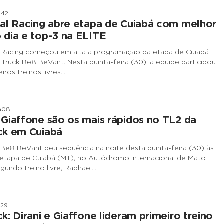
h42
al Racing abre etapa de Cuiabá com melhor
dia e top-3 na ELITE
l Racing começou em alta a programação da etapa de Cuiabá
Truck Be8 BeVant. Nesta quinta-feira (30), a equipe participou
iros treinos livres…
h08
Giaffone são os mais rápidos no TL2 da
ck em Cuiabá
Be8 BeVant deu sequência na noite desta quinta-feira (30) às
 etapa de Cuiabá (MT), no Autódromo Internacional de Mato
gundo treino livre, Raphael…
h29
k: Dirani e Giaffone lideram primeiro treino