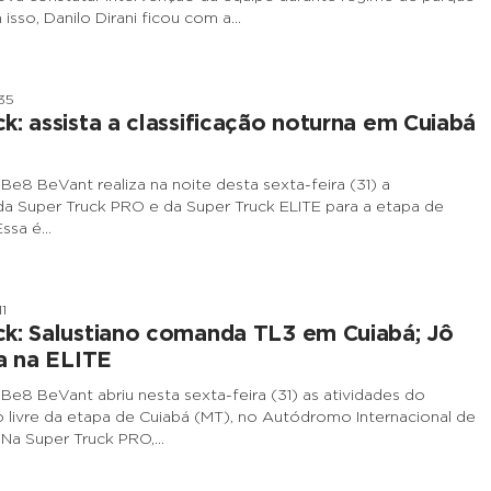
isso, Danilo Dirani ficou com a…
35
k: assista a classificação noturna em Cuiabá
Be8 BeVant realiza na noite desta sexta-feira (31) a
 da Super Truck PRO e da Super Truck ELITE para a etapa de
Essa é…
1
k: Salustiano comanda TL3 em Cuiabá; Jô
ra na ELITE
Be8 BeVant abriu nesta sexta-feira (31) as atividades do
no livre da etapa de Cuiabá (MT), no Autódromo Internacional de
 Na Super Truck PRO,…