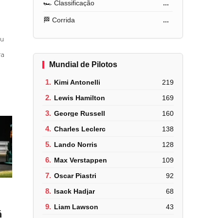
🏎️ Classificação
...
🏁 Corrida
...
u
ra
Mundial de Pilotos
1.
Kimi Antonelli
219
2.
Lewis Hamilton
169
3.
George Russell
160
4.
Charles Leclerc
138
5.
Lando Norris
128
6.
Max Verstappen
109
7.
Oscar Piastri
92
8.
Isack Hadjar
68
9.
Liam Lawson
43
á