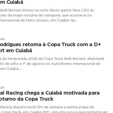
em Cuiabá
Be8 BeVant iniciou na noite desta quinta-feira (30) as
iciais da etapa noturna da categoria, que acontece no
ternacional de Mato Grosso, em Cuiabá. No…
h48
odrigues retorna à Copa Truck com a D+
rt em Cuiabá
pa da temporada 2026 da Copa Truck Be8 BeVant, disputada
 30 de julho e 1º de agosto no Autódromo Internacional de
 em Cuiabá,…
h24
al Racing chega a Cuiabá motivada para
oturno da Copa Truck
 Racing disputa neste fim de semana a quinta etapa da
 Copa Truck, em Cuiabá (MT), em uma prova que promete ser