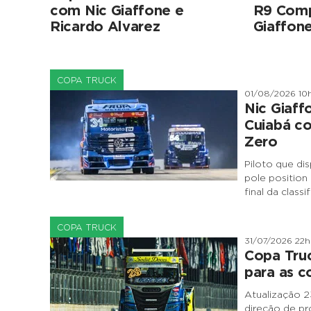
com Nic Giaffone e
R9 Comp
Ricardo Alvarez
Giaffone
COPA TRUCK
01/08/2026 10
Nic Giaff
Cuiabá c
Zero
Piloto que dis
pole position
final da class
COPA TRUCK
31/07/2026 22
Copa Truc
para as c
Atualização 2
direção de pr