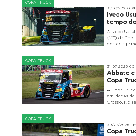
COPA TRUCK
31/07/2026 09
Iveco Usu
tempo do 
A Iveco Usua
(MT) da Copa 
dos dois prime
COPA TRUCK
31/07/2026 00
Abbate e 
Copa Tru
A Copa Truck 
atividades da
Grosso. No se
COPA TRUCK
30/07/2026 21
Copa Truc