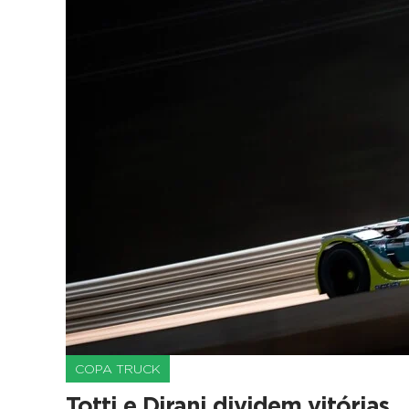
COPA TRUCK
Totti e Dirani dividem vitórias