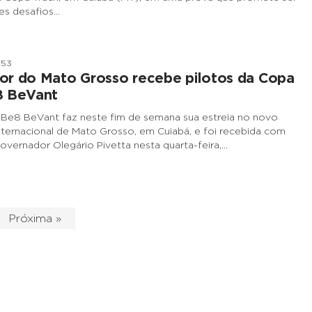
es desafios…
h53
or do Mato Grosso recebe pilotos da Copa
8 BeVant
 Be8 BeVant faz neste fim de semana sua estreia no novo
ernacional de Mato Grosso, em Cuiabá, e foi recebida com
overnador Olegário Pivetta nesta quarta-feira,…
Próxima »