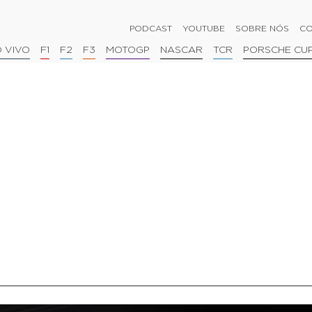
PODCAST
YOUTUBE
SOBRE NÓS
CO
 VIVO
F1
F2
F3
MOTOGP
NASCAR
TCR
PORSCHE CU