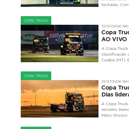
fechado. Com 
COPA TRUCK
31/07/2026 19h
Copa Truc
AO VIVO
A Copa Truck 
classificação
Cuiabá (MT). 
COPA TRUCK
31/07/2026 18h1
Copa Truc
Dias lide
A Copa Truck 
terceiro trei
Mato Grosso.