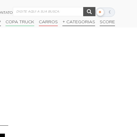
☀
☾
NTATO
Alternar
modo
P
COPA TRUCK
CARROS
+ CATEGORIAS
SCORE
escuro