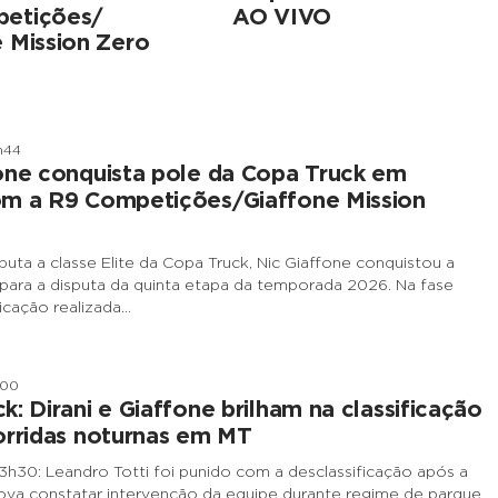
etições/
AO VIVO
 Mission Zero
h44
one conquista pole da Copa Truck em
om a R9 Competições/Giaffone Mission
puta a classe Elite da Copa Truck, Nic Giaffone conquistou a
 para a disputa da quinta etapa da temporada 2026. Na fase
ificação realizada…
h00
k: Dirani e Giaffone brilham na classificação
orridas noturnas em MT
3h30: Leandro Totti foi punido com a desclassificação após a
ova constatar intervenção da equipe durante regime de parque