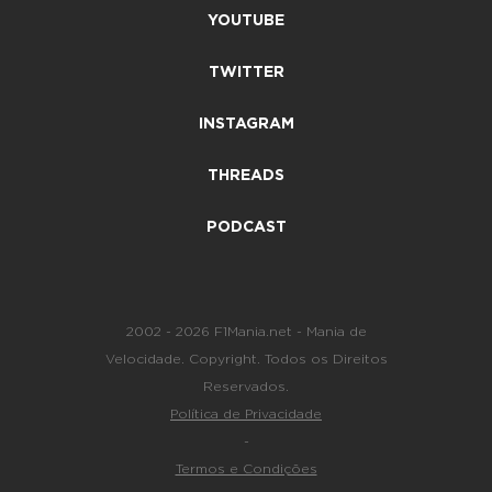
YOUTUBE
TWITTER
INSTAGRAM
THREADS
PODCAST
2002 - 2026 F1Mania.net - Mania de
Velocidade. Copyright. Todos os Direitos
Reservados.
Política de Privacidade
-
Termos e Condições