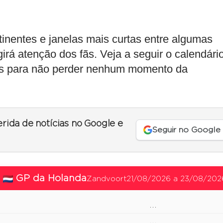
inentes e janelas mais curtas entre algumas
rá atenção dos fãs. Veja a seguir o calendári
ios para não perder nenhum momento da
erida de notícias no Google e
Seguir no Google
GP da Holanda
Zandvoort
21/08/2026 a 23/08/202
...
...