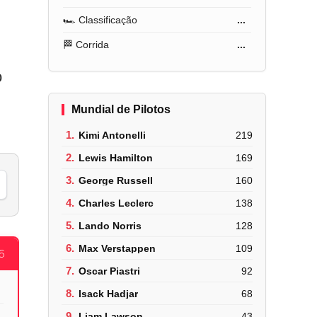
🏎️ Classificação
...
🏁 Corrida
...
o
Mundial de Pilotos
1.
Kimi Antonelli
219
2.
Lewis Hamilton
169
3.
George Russell
160
4.
Charles Leclerc
138
5.
Lando Norris
128
6.
Max Verstappen
109
6
7.
Oscar Piastri
92
8.
Isack Hadjar
68
9.
Liam Lawson
43