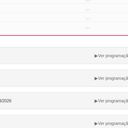
...
...
...
▶
Ver programaç
▶
Ver programaç
3/2026
▶
Ver programaç
▶
Ver programaç