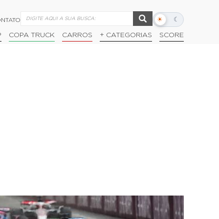
☀
☾
NTATO
Alternar
modo
P
COPA TRUCK
CARROS
+ CATEGORIAS
SCORE
escuro