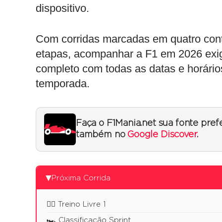
dispositivo.
Com corridas marcadas em quatro cont
etapas, acompanhar a F1 em 2026 exigi
completo com todas as datas e horár
temporada.
Faça o F1Mania.net sua fonte pref
também no
Google Discover
.
Próxima Corrida
▶
🏋️‍♂️ Treino Livre 1
🏎️ Classificação Sprint