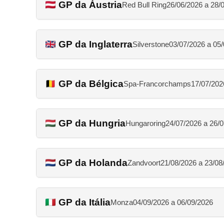
GP da Áustria
Red Bull Ring
26/06/2026 a 28/
GP da Inglaterra
Silverstone
03/07/2026 a 05
GP da Bélgica
Spa-Francorchamps
17/07/202
GP da Hungria
Hungaroring
24/07/2026 a 26/
GP da Holanda
Zandvoort
21/08/2026 a 23/08
GP da Itália
Monza
04/09/2026 a 06/09/2026