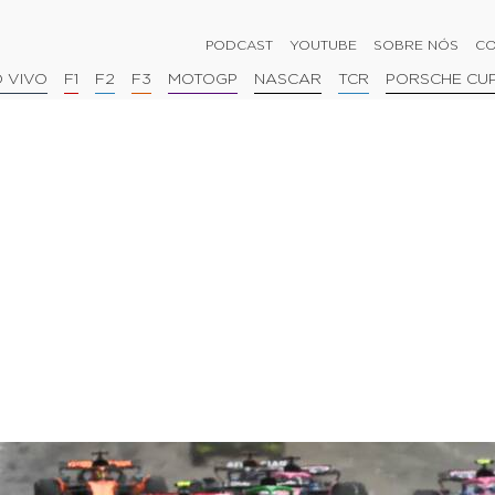
PODCAST
YOUTUBE
SOBRE NÓS
CO
 VIVO
F1
F2
F3
MOTOGP
NASCAR
TCR
PORSCHE CU