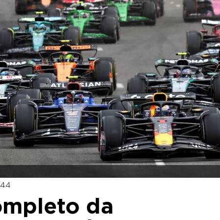
:44
ompleto da