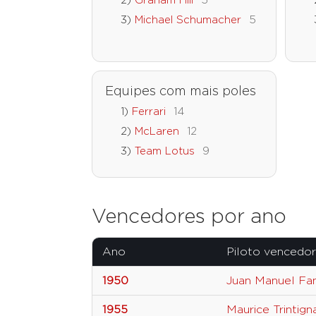
Graham Hill
5
Michael Schumacher
5
Equipes com mais poles
Ferrari
14
McLaren
12
Team Lotus
9
Vencedores por ano
Ano
Piloto vencedor
1950
Juan Manuel Fa
1955
Maurice Trintign