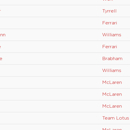
r
Tyrrell
Ferrari
ann
Williams
e
Ferrari
e
Brabham
Williams
McLaren
McLaren
McLaren
Team Lotus