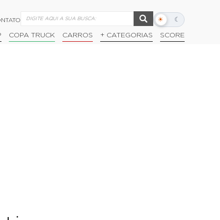
☀
☾
NTATO
Alternar
modo
P
COPA TRUCK
CARROS
+ CATEGORIAS
SCORE
escuro