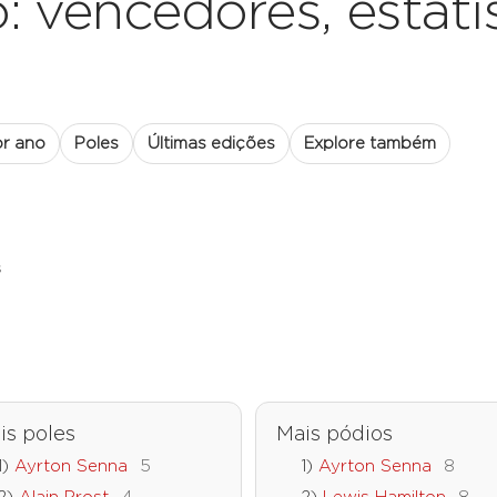
 vencedores, estatís
r ano
Poles
Últimas edições
Explore também
s
is poles
Mais pódios
Ayrton Senna
5
Ayrton Senna
8