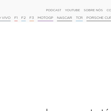
PODCAST
YOUTUBE
SOBRE NÓS
CO
 VIVO
F1
F2
F3
MOTOGP
NASCAR
TCR
PORSCHE CU