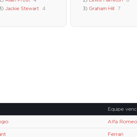
Alain Prost
4
Lewis Hamilton
8
Jackie Stewart
4
Graham Hill
7
Equipe ven
ngio
Alfa Rome
ant
Ferrari