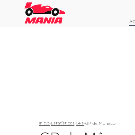
AO
Início
Estatísticas
GPs
›
›
›
GP de Mônaco