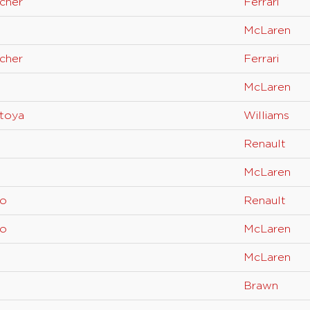
cher
Ferrari
McLaren
cher
Ferrari
McLaren
toya
Williams
Renault
McLaren
so
Renault
so
McLaren
McLaren
Brawn