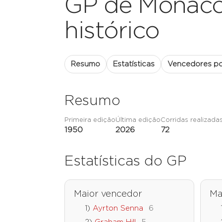
GP de Mônaco:
histórico
Resumo
Estatísticas
Vencedores po
Resumo
Primeira edição
Última edição
Corridas realizada
1950
2026
72
Estatísticas do GP
Maior vencedor
Ma
Ayrton Senna
6