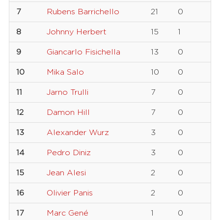
7
Rubens Barrichello
21
0
8
Johnny Herbert
15
1
9
Giancarlo Fisichella
13
0
10
Mika Salo
10
0
11
Jarno Trulli
7
0
12
Damon Hill
7
0
13
Alexander Wurz
3
0
14
Pedro Diniz
3
0
15
Jean Alesi
2
0
16
Olivier Panis
2
0
17
Marc Gené
1
0