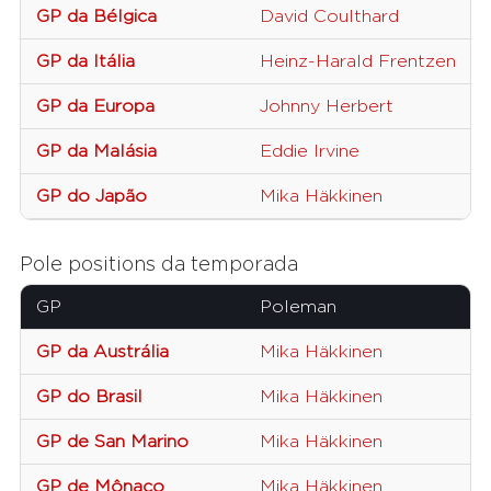
GP da Bélgica
David Coulthard
GP da Itália
Heinz-Harald Frentzen
GP da Europa
Johnny Herbert
GP da Malásia
Eddie Irvine
GP do Japão
Mika Häkkinen
Pole positions da temporada
GP
Poleman
GP da Austrália
Mika Häkkinen
GP do Brasil
Mika Häkkinen
GP de San Marino
Mika Häkkinen
GP de Mônaco
Mika Häkkinen