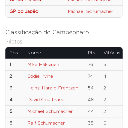
GP do Japão
Michael Schumacher
Classificação do Campeonato
Pilotos
Pos.
Nome
Pts
Vitórias
1
Mika Häkkinen
76
5
2
Eddie Irvine
74
4
3
Heinz-Harald Frentzen
54
2
4
David Coulthard
48
2
5
Michael Schumacher
44
2
6
Ralf Schumacher
35
0