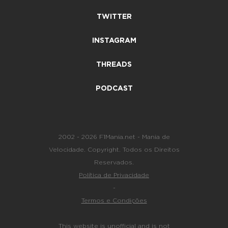
TWITTER
INSTAGRAM
THREADS
PODCAST
2002 - 2026 F1Mania.net - Mania de
Velocidade. Copyright. Todos os Direitos
Reservados.
Política de Privacidade
-
Termos e Condições
This website is unofficial and is not