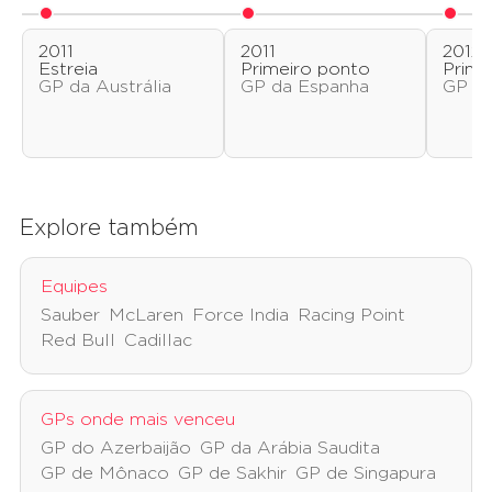
2011
2011
2012
Estreia
Primeiro ponto
Prime
GP da Austrália
GP da Espanha
GP da
Explore também
Equipes
Sauber
McLaren
Force India
Racing Point
Red Bull
Cadillac
GPs onde mais venceu
GP do Azerbaijão
GP da Arábia Saudita
GP de Mônaco
GP de Sakhir
GP de Singapura