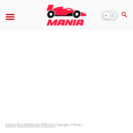
☀
☾
Alternar
modo
escuro
Início
Estatísticas
Pilotos
›
›
›
Sergio Pérez