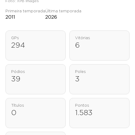
Foto: XPB Images
Primeira temporada
Última temporada
2011
2026
GPs
Vitórias
294
6
Pódios
Poles
39
3
Títulos
Pontos
0
1.583