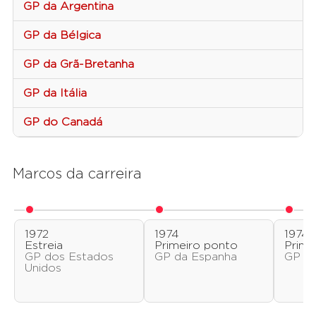
GP da Argentina
GP da Bélgica
GP da Grã-Bretanha
GP da Itália
GP do Canadá
Marcos da carreira
1972
1974
1974
Estreia
Primeiro ponto
Prime
GP dos Estados
GP da Espanha
GP da
Unidos