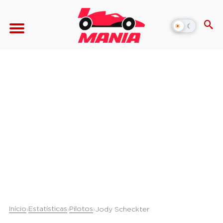
☀
☾
Alternar
modo
escuro
Início
Estatísticas
Pilotos
›
›
›
Jody Scheckter