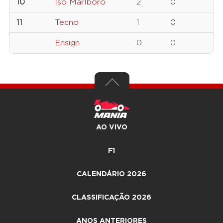
10
Iso Marlboro
2
0
11
Tecno
1
0
Ensign
0
0
AO VIVO
F1
CALENDÁRIO 2026
CLASSIFICAÇÃO 2026
ANOS ANTERIORES