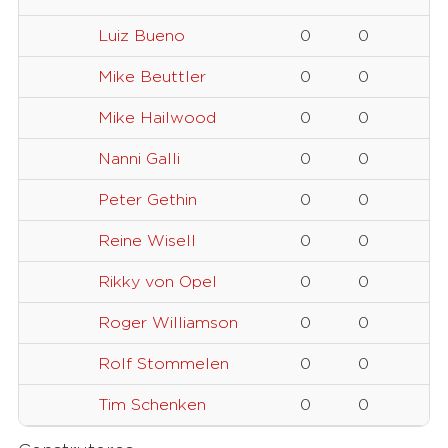
Luiz Bueno
0
0
Mike Beuttler
0
0
Mike Hailwood
0
0
Nanni Galli
0
0
Peter Gethin
0
0
Reine Wisell
0
0
Rikky von Opel
0
0
Roger Williamson
0
0
Rolf Stommelen
0
0
Tim Schenken
0
0