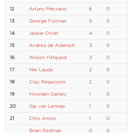
12
Arturo Merzario
6
0
13
George Follmer
5
0
14
Jackie Oliver
4
0
15
Andrea de Adamich
3
0
16
Wilson Fittipaldi
3
0
17
Niki Lauda
2
0
18
Clay Regazzoni
2
0
19
Howden Ganley
1
0
20
Gijs van Lennep
1
0
21
Chris Amon
1
0
Brian Redman
0
0