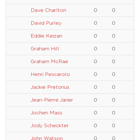
Dave Charlton
0
0
David Purley
0
0
Eddie Keizan
0
0
Graham Hill
0
0
Graham McRae
0
0
Henri Pescarolo
0
0
Jackie Pretorius
0
0
Jean-Pierre Jarier
0
0
Jochen Mass
0
0
Jody Scheckter
0
0
John Watson
0
0