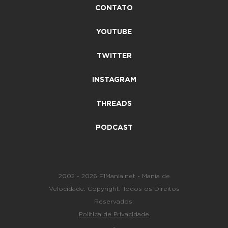
CONTATO
YOUTUBE
TWITTER
INSTAGRAM
THREADS
PODCAST
2002 - 2026 F1Mania.net - Mania de
Velocidade. Copyright. Todos os Direitos
Reservados.
Política de Privacidade
-