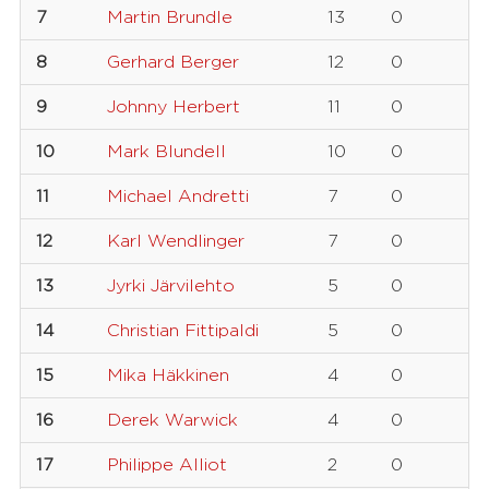
7
Martin Brundle
13
0
8
Gerhard Berger
12
0
9
Johnny Herbert
11
0
10
Mark Blundell
10
0
11
Michael Andretti
7
0
12
Karl Wendlinger
7
0
13
Jyrki Järvilehto
5
0
14
Christian Fittipaldi
5
0
15
Mika Häkkinen
4
0
16
Derek Warwick
4
0
17
Philippe Alliot
2
0