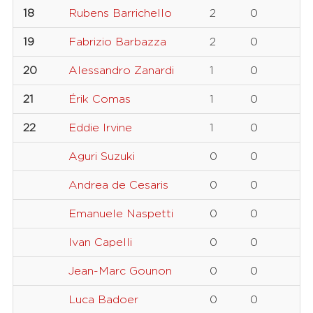
18
Rubens Barrichello
2
0
19
Fabrizio Barbazza
2
0
20
Alessandro Zanardi
1
0
21
Érik Comas
1
0
22
Eddie Irvine
1
0
Aguri Suzuki
0
0
Andrea de Cesaris
0
0
Emanuele Naspetti
0
0
Ivan Capelli
0
0
Jean-Marc Gounon
0
0
Luca Badoer
0
0