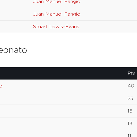
Juan Manuel Fangio
Juan Manuel Fangio
Stuart Lewis-Evans
eonato
Pts
o
40
25
16
13
11