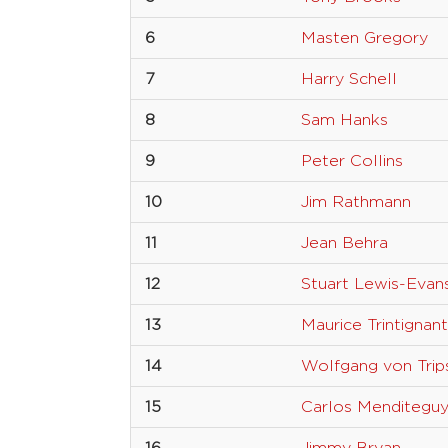
6
Masten Gregory
7
Harry Schell
8
Sam Hanks
9
Peter Collins
10
Jim Rathmann
11
Jean Behra
12
Stuart Lewis-Evan
13
Maurice Trintignant
14
Wolfgang von Trip
15
Carlos Menditegu