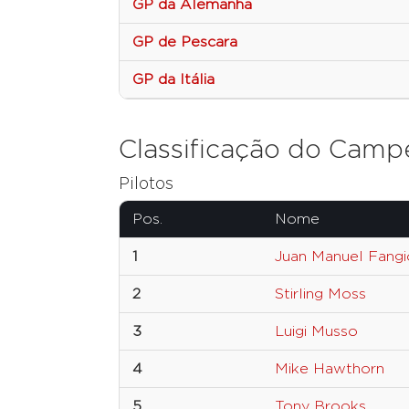
GP da Alemanha
GP de Pescara
GP da Itália
Classificação do Camp
Pilotos
Pos.
Nome
1
Juan Manuel Fangi
2
Stirling Moss
3
Luigi Musso
4
Mike Hawthorn
5
Tony Brooks