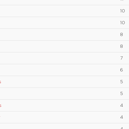
10
10
8
8
7
6
s
5
5
s
4
y
4