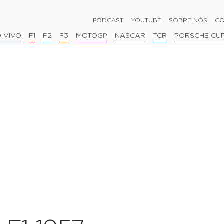
PODCAST
YOUTUBE
SOBRE NÓS
CO
 VIVO
F1
F2
F3
MOTOGP
NASCAR
TCR
PORSCHE CU