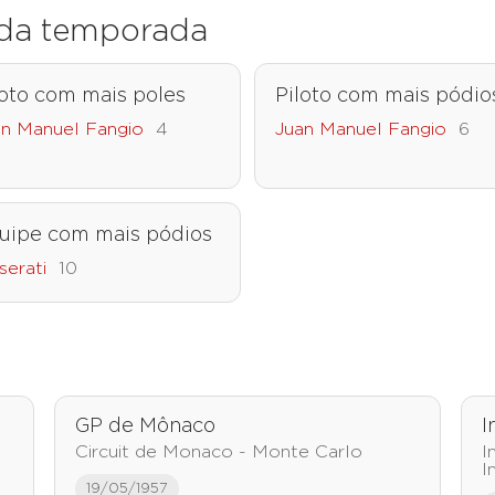
s da temporada
loto com mais poles
Piloto com mais pódio
an Manuel Fangio
4
Juan Manuel Fangio
6
uipe com mais pódios
serati
10
GP de Mônaco
I
Circuit de Monaco - Monte Carlo
I
I
19/05/1957