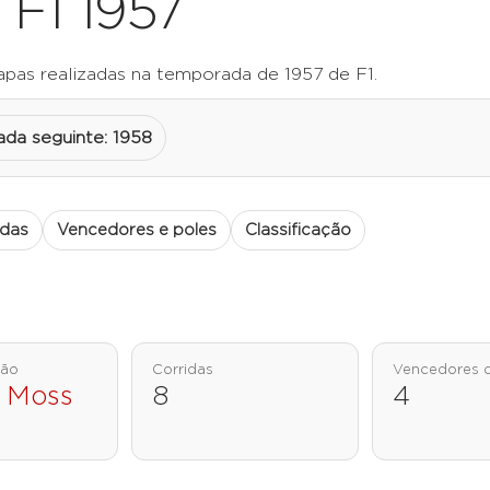
 F1 1957
apas realizadas na temporada de 1957 de F1.
da seguinte: 1958
adas
Vencedores e poles
Classificação
eão
Corridas
Vencedores d
g Moss
8
4