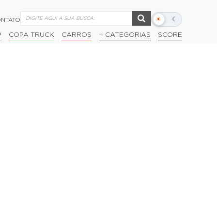
☀
☾
NTATO
Alternar
modo
P
COPA TRUCK
CARROS
+ CATEGORIAS
SCORE
escuro