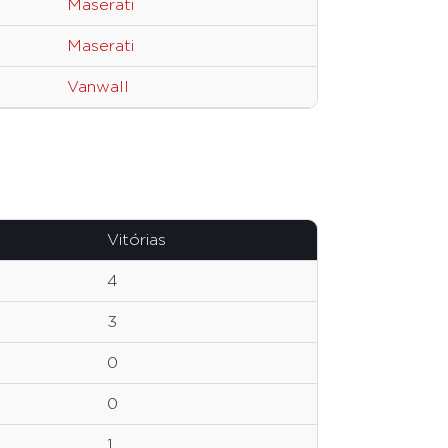
Maserati
Maserati
Vanwall
Vitórias
4
3
0
0
1