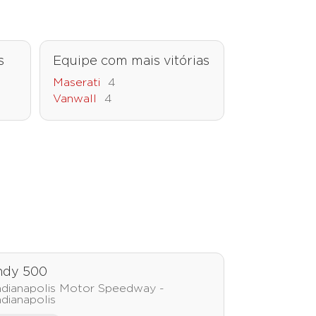
s
Equipe com mais vitórias
Maserati
4
Vanwall
4
ndy 500
ndianapolis Motor Speedway -
ndianapolis