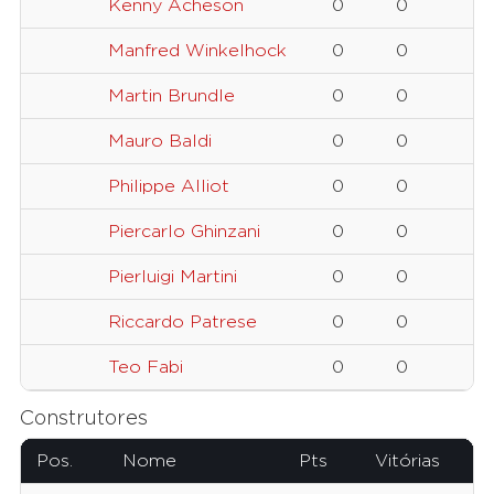
Kenny Acheson
0
0
Manfred Winkelhock
0
0
Martin Brundle
0
0
Mauro Baldi
0
0
Philippe Alliot
0
0
Piercarlo Ghinzani
0
0
Pierluigi Martini
0
0
Riccardo Patrese
0
0
Teo Fabi
0
0
Construtores
Pos.
Nome
Pts
Vitórias