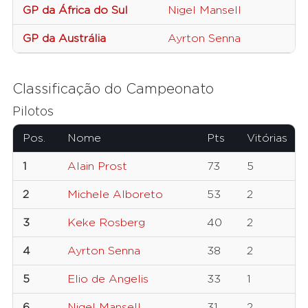
GP da África do Sul
Nigel Mansell
W
GP da Austrália
Ayrton Senna
T
Classificação do Campeonato
Pilotos
Pos.
Nome
Pts
Vitórias
1
Alain Prost
73
5
2
Michele Alboreto
53
2
3
Keke Rosberg
40
2
4
Ayrton Senna
38
2
5
Elio de Angelis
33
1
6
Nigel Mansell
31
2