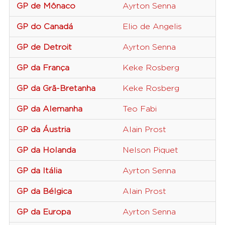
GP de Mônaco
Ayrton Senna
T
GP do Canadá
Elio de Angelis
T
GP de Detroit
Ayrton Senna
T
GP da França
Keke Rosberg
W
GP da Grã-Bretanha
Keke Rosberg
W
GP da Alemanha
Teo Fabi
T
GP da Áustria
Alain Prost
M
GP da Holanda
Nelson Piquet
B
GP da Itália
Ayrton Senna
T
GP da Bélgica
Alain Prost
M
GP da Europa
Ayrton Senna
T