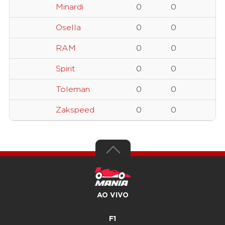
Minardi
0
0
Osella
0
0
RAM
0
0
Spirit
0
0
Toleman
0
0
Zakspeed
0
0
AO VIVO
F1