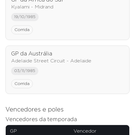
GP da África do Sul
Kyalami - Midrand
19/10/1985
Corrida
GP da Austrália
Adelaide Street Circuit - Adelaide
03/11/1985
Corrida
Vencedores e poles
Vencedores da temporada
GP
Vencedor
E