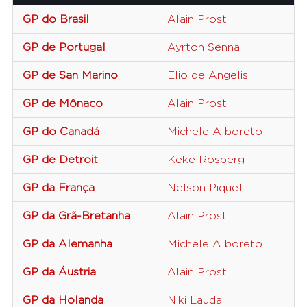
GP do Brasil
Alain Prost
M
GP de Portugal
Ayrton Senna
T
GP de San Marino
Elio de Angelis
T
GP de Mônaco
Alain Prost
M
GP do Canadá
Michele Alboreto
F
GP de Detroit
Keke Rosberg
W
GP da França
Nelson Piquet
B
GP da Grã-Bretanha
Alain Prost
M
GP da Alemanha
Michele Alboreto
F
GP da Áustria
Alain Prost
M
GP da Holanda
Niki Lauda
M