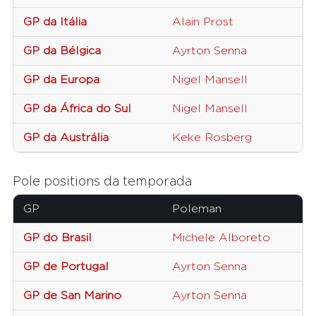
GP da Itália
Alain Prost
M
GP da Bélgica
Ayrton Senna
T
GP da Europa
Nigel Mansell
W
GP da África do Sul
Nigel Mansell
W
GP da Austrália
Keke Rosberg
W
Pole positions da temporada
GP
Poleman
E
GP do Brasil
Michele Alboreto
F
GP de Portugal
Ayrton Senna
T
GP de San Marino
Ayrton Senna
T