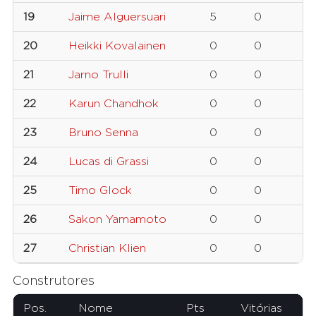
19
Jaime Alguersuari
5
0
20
Heikki Kovalainen
0
0
21
Jarno Trulli
0
0
22
Karun Chandhok
0
0
23
Bruno Senna
0
0
24
Lucas di Grassi
0
0
25
Timo Glock
0
0
26
Sakon Yamamoto
0
0
27
Christian Klien
0
0
Construtores
Pos.
Nome
Pts
Vitórias