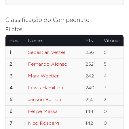
Classificação do Campeonato
Pilotos
Pos.
Nome
Pts
Vitórias
1
Sebastian Vettel
256
5
2
Fernando Alonso
252
5
3
Mark Webber
242
4
4
Lewis Hamilton
240
3
5
Jenson Button
214
2
6
Felipe Massa
144
0
7
Nico Rosberg
142
0