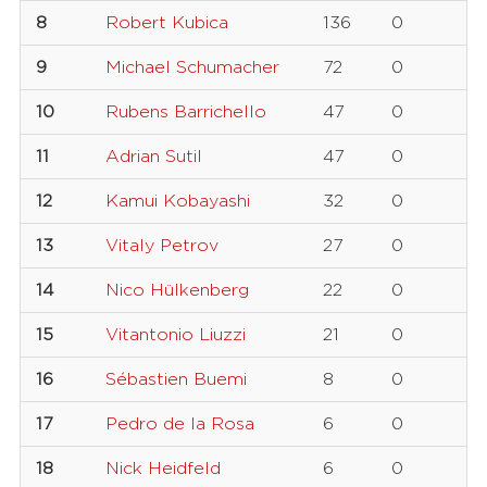
8
Robert Kubica
136
0
9
Michael Schumacher
72
0
10
Rubens Barrichello
47
0
11
Adrian Sutil
47
0
12
Kamui Kobayashi
32
0
13
Vitaly Petrov
27
0
14
Nico Hülkenberg
22
0
15
Vitantonio Liuzzi
21
0
16
Sébastien Buemi
8
0
17
Pedro de la Rosa
6
0
18
Nick Heidfeld
6
0