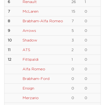
6
Renault
26
1
7
McLaren
15
0
8
Brabham-Alfa Romeo
7
0
9
Arrows
5
0
10
Shadow
3
0
11
ATS
2
0
12
Fittipaldi
1
0
Alfa Romeo
0
0
Brabham-Ford
0
0
Ensign
0
0
Merzario
0
0