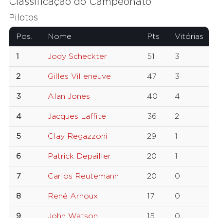
Classificação do Campeonato
Pilotos
Pos.
Nome
Pts
Vitórias
1
Jody Scheckter
51
3
2
Gilles Villeneuve
47
3
3
Alan Jones
40
4
4
Jacques Laffite
36
2
5
Clay Regazzoni
29
1
6
Patrick Depailler
20
1
7
Carlos Reutemann
20
0
8
René Arnoux
17
0
9
John Watson
15
0