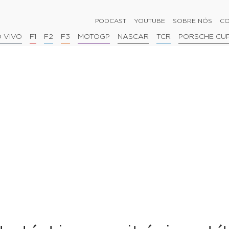
PODCAST
YOUTUBE
SOBRE NÓS
CO
 VIVO
F1
F2
F3
MOTOGP
NASCAR
TCR
PORSCHE CU