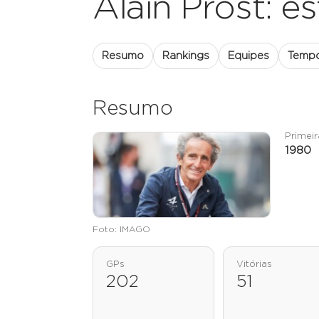
Alain Prost: est
Resumo
Rankings
Equipes
Temp
Resumo
Primei
1980
Foto: IMAGO
GPs
Vitórias
202
51