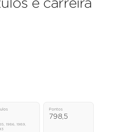
tulos e carreira
tulos
Pontos
798,5
85, 1986, 1989,
93