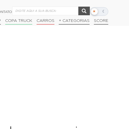
☀
☾
NTATO
Alternar
modo
P
COPA TRUCK
CARROS
+ CATEGORIAS
SCORE
escuro