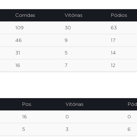
Corridas
Vitórias
Pódios
109
30
63
46
9
17
31
5
14
16
7
12
Pos.
Vitórias
Pód
16
0
0
5
3
6