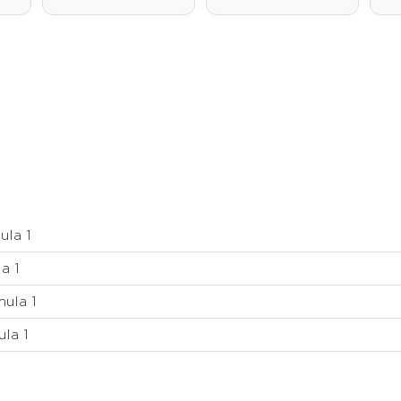
ula 1
a 1
ula 1
la 1