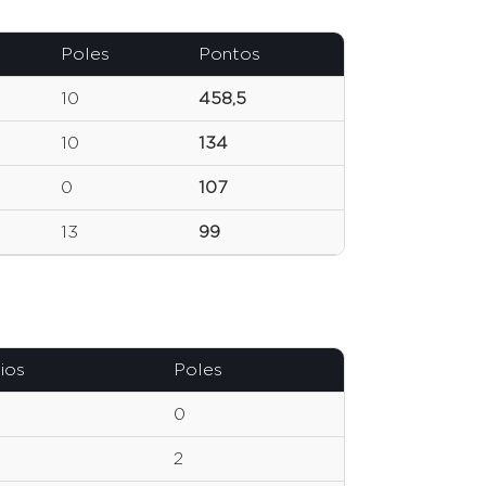
Poles
Pontos
10
458,5
10
134
0
107
13
99
ios
Poles
0
2