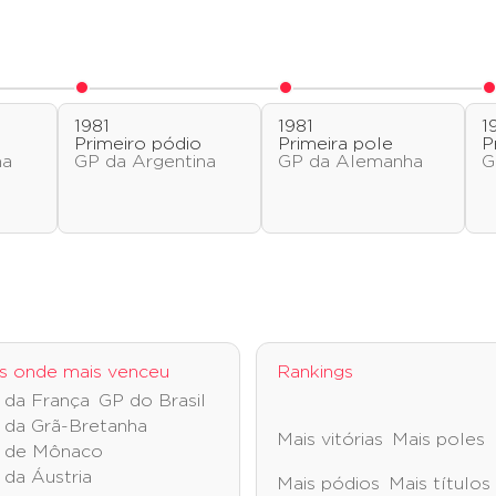
1981
1981
1
o
Primeiro pódio
Primeira pole
P
na
GP da Argentina
GP da Alemanha
G
s onde mais venceu
Rankings
 da França
GP do Brasil
 da Grã-Bretanha
Mais vitórias
Mais poles
 de Mônaco
 da Áustria
Mais pódios
Mais títulos