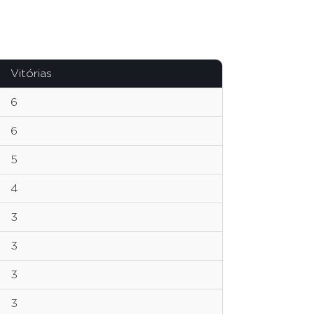
Vitórias
6
6
5
4
3
3
3
3