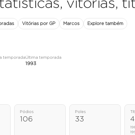
atísticas, vitórias, tí
oradas
Vitórias por GP
Marcos
Explore também
ra temporada
Última temporada
1993
Pódios
Poles
Tí
106
33
4
19
19