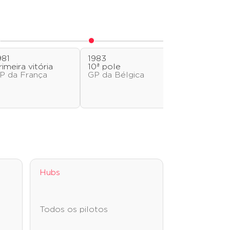
981
1983
1984
rimeira vitória
10ª pole
10ª vitória
P da França
GP da Bélgica
GP do Brasi
Hubs
Todos os pilotos