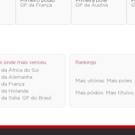
o
Primeiro pódio
Primeira pole
P
GP da França
GP da Áustria
G
s onde mais venceu
Rankings
da África do Sul
 da Alemanha
Mais vitórias
Mais poles
 da França
 da Holanda
Mais pódios
Mais títulos
da Itália
GP do Brasil