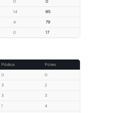
0
0
14
85
4
79
0
17
Pódios
Poles
0
0
3
2
3
3
1
4