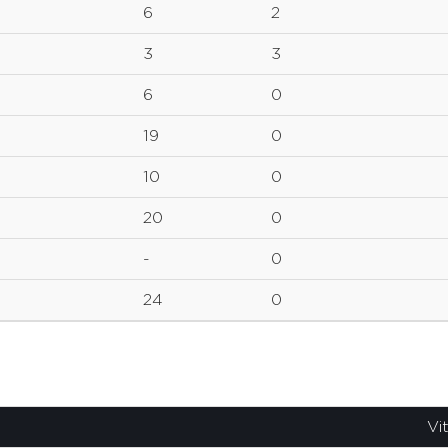
6
2
3
3
6
0
19
0
10
0
20
0
-
0
24
0
Vi