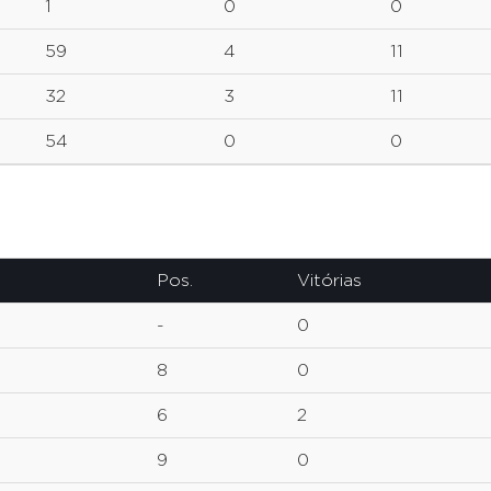
1
0
0
59
4
11
32
3
11
54
0
0
Pos.
Vitórias
-
0
8
0
6
2
9
0