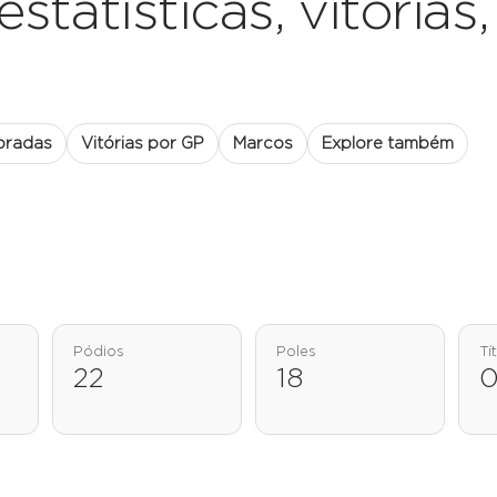
tatísticas, vitórias, 
oradas
Vitórias por GP
Marcos
Explore também
Pódios
Poles
Tí
22
18