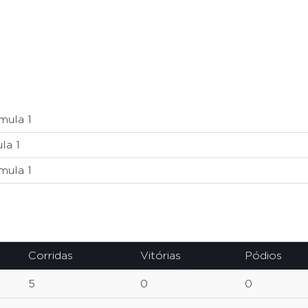
mula 1
la 1
mula 1
Corridas
Vitórias
Pódios
5
0
0