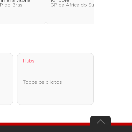
rimeira vitória
10ª pole
Última vitór
P do Brasil
GP da África do Sul
GP da Hola
Hubs
Todos os pilotos