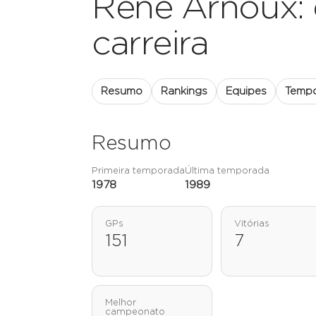
René Arnoux: es
carreira
Resumo
Rankings
Equipes
Temp
Resumo
Primeira temporada
Última temporada
1978
1989
GPs
Vitórias
151
7
Melhor
campeonato