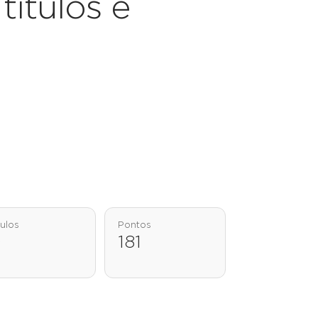
títulos e
tulos
Pontos
0
181