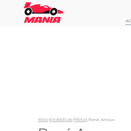
AO
Início
Estatísticas
Pilotos
›
›
›
René Arnoux