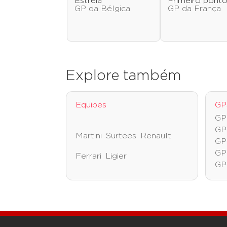
Estreia
Primeiro pont
GP da Bélgica
GP da França
Explore também
Equipes
GP
GP 
GP
Martini
Surtees
Renault
GP
GP
Ferrari
Ligier
GP 