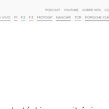
PODCAST
YOUTUBE
SOBRE NÓS
CO
 VIVO
F1
F2
F3
MOTOGP
NASCAR
TCR
PORSCHE CU