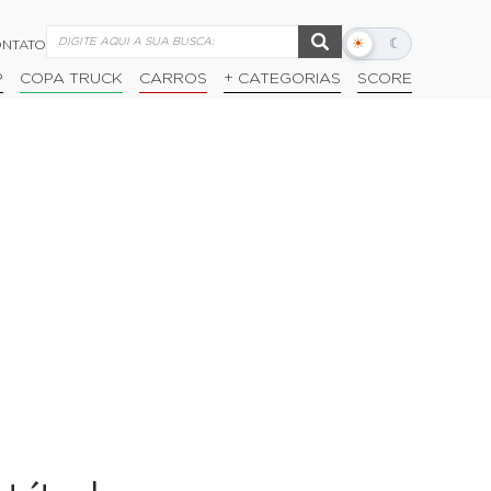
☀
☾
NTATO
Alternar
modo
P
COPA TRUCK
CARROS
+ CATEGORIAS
SCORE
escuro