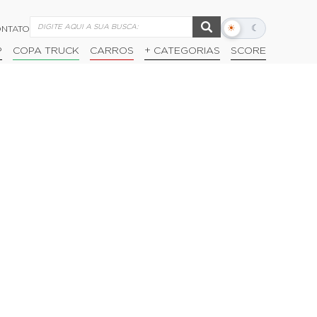
☀
☾
NTATO
Alternar
modo
P
COPA TRUCK
CARROS
+ CATEGORIAS
SCORE
escuro