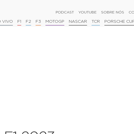
PODCAST
YOUTUBE
SOBRE NÓS
CO
 VIVO
F1
F2
F3
MOTOGP
NASCAR
TCR
PORSCHE CU