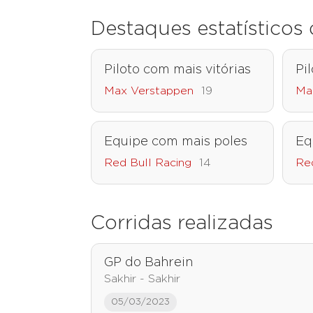
Destaques estatístico
Piloto com mais vitórias
Pi
Max Verstappen
19
Ma
Equipe com mais poles
Eq
Red Bull Racing
14
Red
Corridas realizadas
GP do Bahrein
Sakhir - Sakhir
05/03/2023