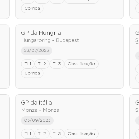
Corrida
GP da Hungria
G
Hungaroring - Budapest
S
F
23/07/2023
TL1
TL2
TL3
Classificação
Corrida
GP da Itália
G
Monza - Monza
S
03/09/2023
TL1
TL2
TL3
Classificação