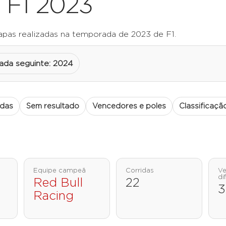
 F1 2023
apas realizadas na temporada de 2023 de F1.
da seguinte: 2024
adas
Sem resultado
Vencedores e poles
Classificaçã
Equipe campeã
Corridas
Ve
di
Red Bull
22
3
Racing