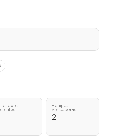
o
ncedores
Equipes
ferentes
vencedoras
2