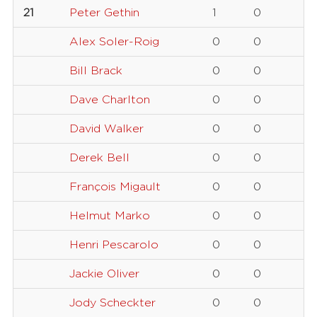
21
Peter Gethin
1
0
Alex Soler-Roig
0
0
Bill Brack
0
0
Dave Charlton
0
0
David Walker
0
0
Derek Bell
0
0
François Migault
0
0
Helmut Marko
0
0
Henri Pescarolo
0
0
Jackie Oliver
0
0
Jody Scheckter
0
0