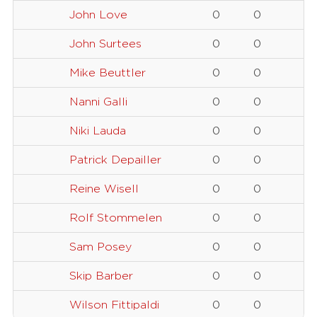
John Love
0
0
John Surtees
0
0
Mike Beuttler
0
0
Nanni Galli
0
0
Niki Lauda
0
0
Patrick Depailler
0
0
Reine Wisell
0
0
Rolf Stommelen
0
0
Sam Posey
0
0
Skip Barber
0
0
Wilson Fittipaldi
0
0