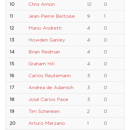
10
Chris Amon
12
0
11
Jean-Pierre Beltoise
9
1
12
Mario Andretti
4
0
13
Howden Ganley
4
0
14
Brian Redman
4
0
15
Graham Hill
4
0
16
Carlos Reutemann
3
0
17
Andrea de Adamich
3
0
18
José Carlos Pace
3
0
19
Tim Schenken
2
0
20
Arturo Merzario
1
0