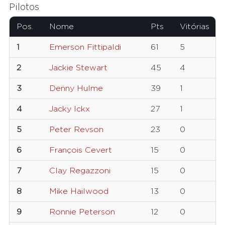
Pilotos
Pos.
Nome
Pts
Vitórias
1
Emerson Fittipaldi
61
5
2
Jackie Stewart
45
4
3
Denny Hulme
39
1
4
Jacky Ickx
27
1
5
Peter Revson
23
0
6
François Cevert
15
0
7
Clay Regazzoni
15
0
8
Mike Hailwood
13
0
9
Ronnie Peterson
12
0