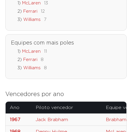
McLaren
13
Ferrari
12
Williams
7
Equipes com mais poles
McLaren
11
Ferrari
8
Williams
8
Vencedores por ano
Ano
Piloto vencedor
Equipe ven
1967
Jack Brabham
Brabham-
1968
Denny Hulme
McLaren-F