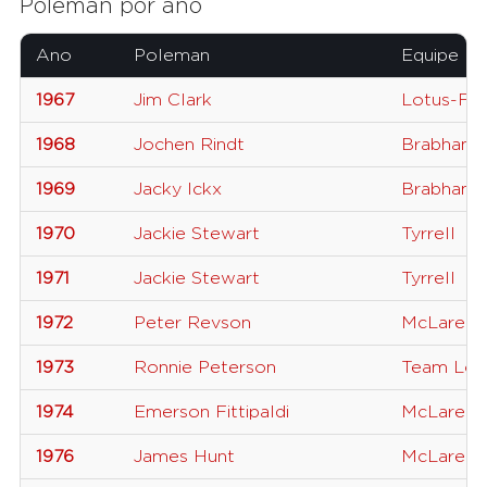
Poleman por ano
Ano
Poleman
Equipe
1967
Jim Clark
Lotus-Fo
1968
Jochen Rindt
Brabham
1969
Jacky Ickx
Brabham-
1970
Jackie Stewart
Tyrrell
1971
Jackie Stewart
Tyrrell
1972
Peter Revson
McLaren
1973
Ronnie Peterson
Team Lot
1974
Emerson Fittipaldi
McLaren
1976
James Hunt
McLaren