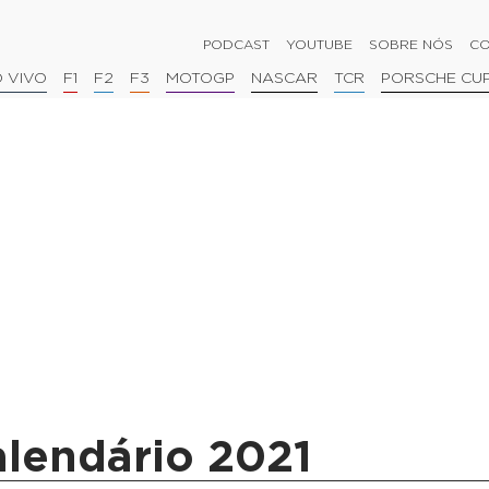
PODCAST
YOUTUBE
SOBRE NÓS
CO
 VIVO
F1
F2
F3
MOTOGP
NASCAR
TCR
PORSCHE CU
alendário 2021