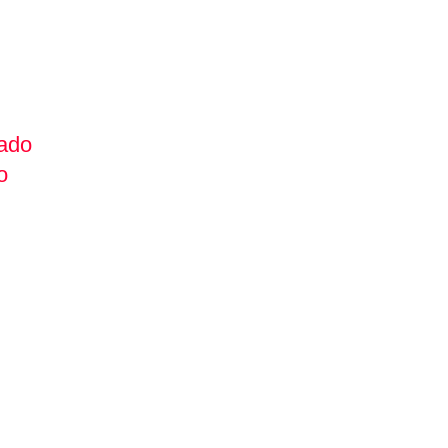
ado
o