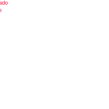
ado
o