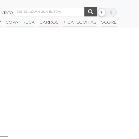
☀
☾
NTATO
Alternar
modo
P
COPA TRUCK
CARROS
+ CATEGORIAS
SCORE
escuro