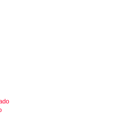
ado
o