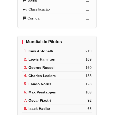
🏁 Sprint
...
🏎️ Classificação
...
🏁 Corrida
...
Mundial de Pilotos
1.
Kimi Antonelli
219
2.
Lewis Hamilton
169
3.
George Russell
160
4.
Charles Leclerc
138
5.
Lando Norris
128
6.
Max Verstappen
109
7.
Oscar Piastri
92
8.
Isack Hadjar
68