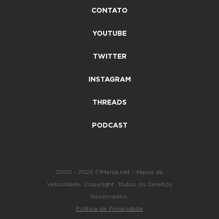
CONTATO
YOUTUBE
TWITTER
INSTAGRAM
THREADS
PODCAST
2002 - 2026 F1Mania.net - Mania de
Velocidade. Copyright. Todos os Direitos
Reservados.
Política de Privacidade