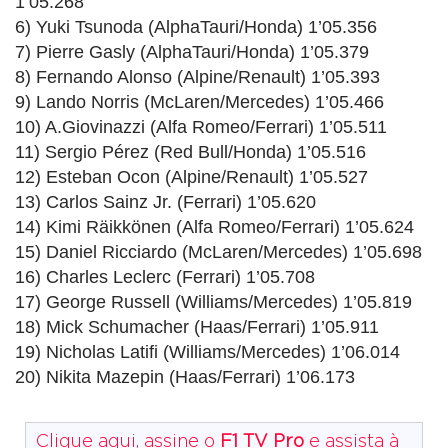
1’05.268
6) Yuki Tsunoda (AlphaTauri/Honda) 1’05.356
7) Pierre Gasly (AlphaTauri/Honda) 1’05.379
8) Fernando Alonso (Alpine/Renault) 1’05.393
9) Lando Norris (McLaren/Mercedes) 1’05.466
10) A.Giovinazzi (Alfa Romeo/Ferrari) 1’05.511
11) Sergio Pérez (Red Bull/Honda) 1’05.516
12) Esteban Ocon (Alpine/Renault) 1’05.527
13) Carlos Sainz Jr. (Ferrari) 1’05.620
14) Kimi Räikkönen (Alfa Romeo/Ferrari) 1’05.624
15) Daniel Ricciardo (McLaren/Mercedes) 1’05.698
16) Charles Leclerc (Ferrari) 1’05.708
17) George Russell (Williams/Mercedes) 1’05.819
18) Mick Schumacher (Haas/Ferrari) 1’05.911
19) Nicholas Latifi (Williams/Mercedes) 1’06.014
20) Nikita Mazepin (Haas/Ferrari) 1’06.173
Clique aqui, assine o
F1 TV Pro
e assista à