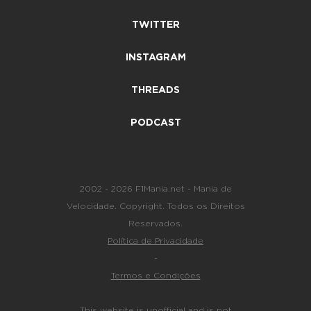
TWITTER
INSTAGRAM
THREADS
PODCAST
2002 - 2026 F1Mania.net - Mania de
Velocidade. Copyright. Todos os Direitos
Reservados.
Política de Privacidade
-
Termos e Condições
This website is unofficial and is not