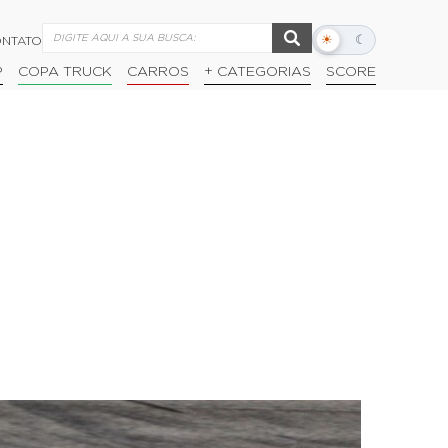
☀
☾
NTATO
Alternar
modo
P
COPA TRUCK
CARROS
+ CATEGORIAS
SCORE
escuro