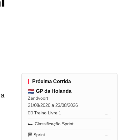
l
Próxima Corrida
GP da Holanda
la
Zandvoort
21/08/2026 a 23/08/2026
🏋️‍♂️ Treino Livre 1
...
🏎️ Classificação Sprint
...
🏁 Sprint
...