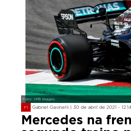
Foto: XPB Images
Gabriel Gavinelli |
30 de abril de 2021 - 12:1
F1
Mercedes na fren