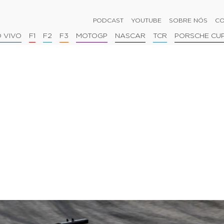
PODCAST
YOUTUBE
SOBRE NÓS
CO
 VIVO
F1
F2
F3
MOTOGP
NASCAR
TCR
PORSCHE CU