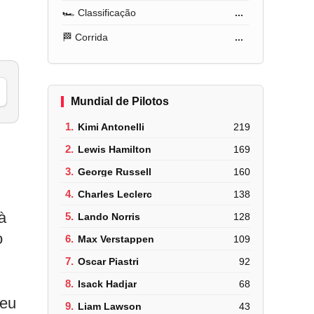
🏎️ Classificação
...
🏁 Corrida
...
Mundial de Pilotos
1.
Kimi Antonelli
219
2.
Lewis Hamilton
169
3.
George Russell
160
4.
Charles Leclerc
138
à
5.
Lando Norris
128
o
6.
Max Verstappen
109
7.
Oscar Piastri
92
8.
Isack Hadjar
68
seu
9.
Liam Lawson
43