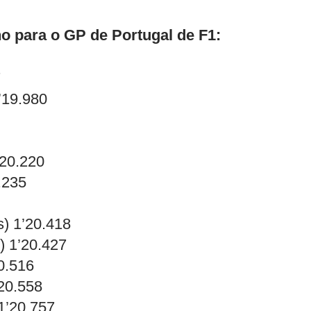
no para o GP de Portugal de F1:
7
’19.980
’20.220
.235
s) 1’20.418
) 1’20.427
0.516
’20.558
1’20.757