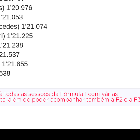
s) 1’20.976
1’21.053
rcedes) 1’21.074
i) 1’21.225
1’21.238
’21.537
) 1’21.855
.638
 à todas as sessões da Fórmula 1 com várias
ista, além de poder acompanhar também a F2 e a F3