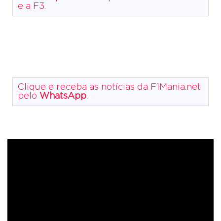
e a F3.
Clique e receba as notícias da F1Mania.net
pelo
WhatsApp
.