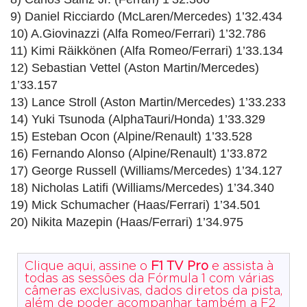
9) Daniel Ricciardo (McLaren/Mercedes) 1’32.434
10) A.Giovinazzi (Alfa Romeo/Ferrari) 1’32.786
11) Kimi Räikkönen (Alfa Romeo/Ferrari) 1’33.134
12) Sebastian Vettel (Aston Martin/Mercedes)
1’33.157
13) Lance Stroll (Aston Martin/Mercedes) 1’33.233
14) Yuki Tsunoda (AlphaTauri/Honda) 1’33.329
15) Esteban Ocon (Alpine/Renault) 1’33.528
16) Fernando Alonso (Alpine/Renault) 1’33.872
17) George Russell (Williams/Mercedes) 1’34.127
18) Nicholas Latifi (Williams/Mercedes) 1’34.340
19) Mick Schumacher (Haas/Ferrari) 1’34.501
20) Nikita Mazepin (Haas/Ferrari) 1’34.975
Clique aqui, assine o
F1 TV Pro
e assista à
todas as sessões da Fórmula 1 com várias
câmeras exclusivas, dados diretos da pista,
além de poder acompanhar também a F2