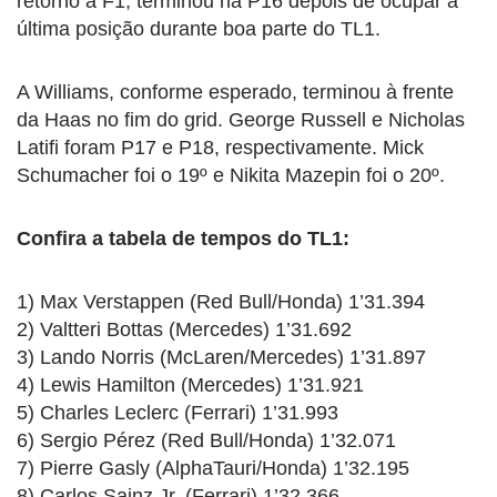
retorno à F1, terminou na P16 depois de ocupar a
última posição durante boa parte do TL1.
A Williams, conforme esperado, terminou à frente
da Haas no fim do grid. George Russell e Nicholas
Latifi foram P17 e P18, respectivamente. Mick
Schumacher foi o 19º e Nikita Mazepin foi o 20º.
Confira a tabela de tempos do TL1:
1) Max Verstappen (Red Bull/Honda) 1’31.394
2) Valtteri Bottas (Mercedes) 1’31.692
3) Lando Norris (McLaren/Mercedes) 1’31.897
4) Lewis Hamilton (Mercedes) 1’31.921
5) Charles Leclerc (Ferrari) 1’31.993
6) Sergio Pérez (Red Bull/Honda) 1’32.071
7) Pierre Gasly (AlphaTauri/Honda) 1’32.195
8) Carlos Sainz Jr. (Ferrari) 1’32.366