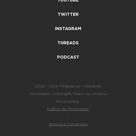
YOUTUBE
TWITTER
INSTAGRAM
THREADS
PODCAST
2002 - 2026 F1Mania.net - Mania de
Velocidade. Copyright. Todos os Direitos
Reservados.
Política de Privacidade
-
Termos e Condições