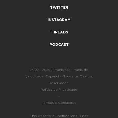
TWITTER
INSTAGRAM
THREADS
PODCAST
2002 - 2026 F1Mania.net - Mania de
Velocidade. Copyright. Todos os Direitos
Reservados.
Política de Privacidade
-
Termos e Condições
This website is unofficial and is not