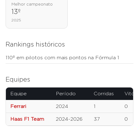
Melhor campeonato
13º
2025
Rankings históricos
110º em pilotos com mais pontos na Fórmula 1
Equipes
Equipe
Período
Corridas
Vitóri
Ferrari
2024
1
0
Haas F1 Team
2024-2026
37
0