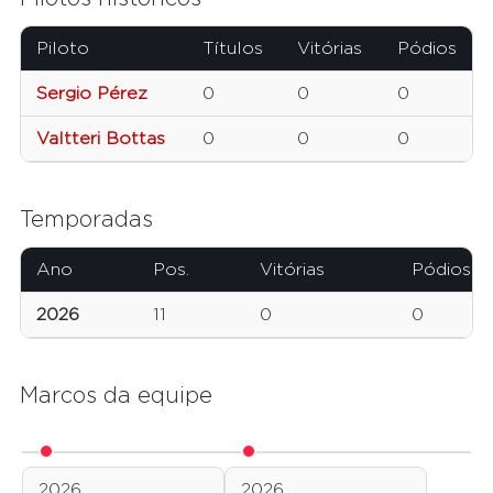
Piloto
Títulos
Vitórias
Pódios
Sergio Pérez
0
0
0
Valtteri Bottas
0
0
0
Temporadas
Ano
Pos.
Vitórias
Pódios
2026
11
0
0
Marcos da equipe
2026
2026