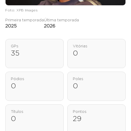
Foto: XPB Images
Primeira temporada
Última temporada
2025
2026
GPs
Vitórias
35
0
Pódios
Poles
0
0
Títulos
Pontos
0
29