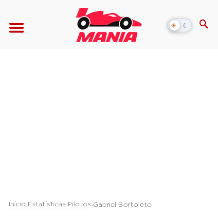
☀
☾
Alternar
modo
escuro
Início
Estatísticas
Pilotos
›
›
›
Gabriel Bortoleto