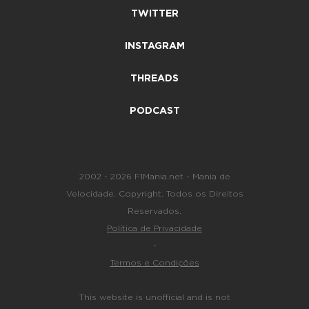
TWITTER
INSTAGRAM
THREADS
PODCAST
2002 - 2026 F1Mania.net - Mania de
Velocidade. Copyright. Todos os Direitos
Reservados.
Política de Privacidade
-
Termos e Condições
This website is unofficial and is not