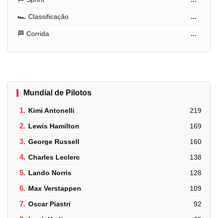
🏎️ Classificação
...
🏁 Corrida
...
Mundial de Pilotos
1.
Kimi Antonelli
219
2.
Lewis Hamilton
169
3.
George Russell
160
4.
Charles Leclerc
138
5.
Lando Norris
128
6.
Max Verstappen
109
7.
Oscar Piastri
92