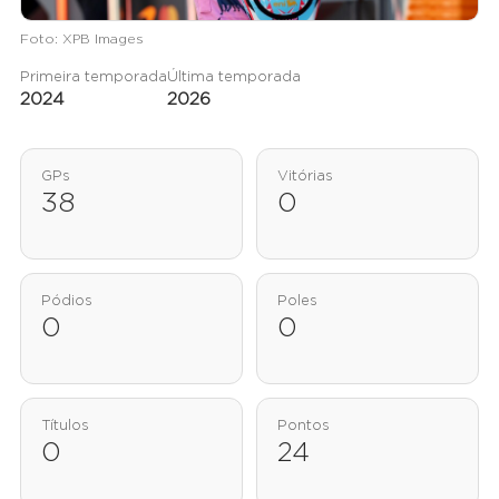
Foto: XPB Images
Primeira temporada
Última temporada
2024
2026
GPs
Vitórias
38
0
Pódios
Poles
0
0
Títulos
Pontos
0
24