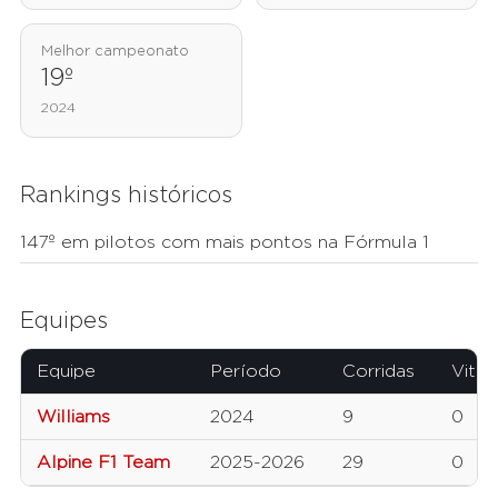
Melhor campeonato
19º
2024
Rankings históricos
147º em pilotos com mais pontos na Fórmula 1
Equipes
Equipe
Período
Corridas
Vitór
Williams
2024
9
0
Alpine F1 Team
2025-2026
29
0