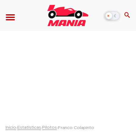
☀
☾
Alternar
modo
escuro
Início
Estatísticas
Pilotos
›
›
›
Franco Colapinto