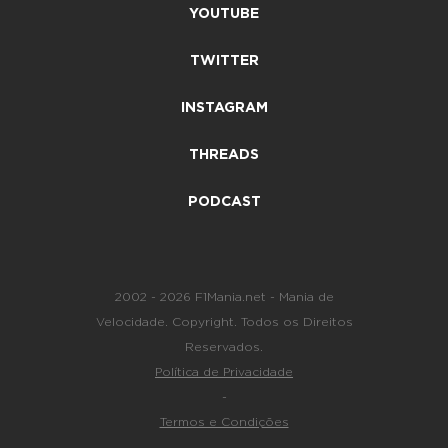
YOUTUBE
TWITTER
INSTAGRAM
THREADS
PODCAST
2002 - 2026 F1Mania.net - Mania de
Velocidade. Copyright. Todos os Direitos
Reservados.
Política de Privacidade
-
Termos e Condições