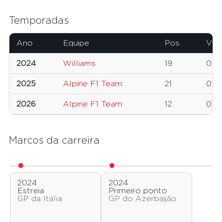
Temporadas
Ano
Equipe
Pos.
Vitó
2024
Williams
19
0
2025
Alpine F1 Team
21
0
2026
Alpine F1 Team
12
0
Marcos da carreira
2024
2024
Estreia
Primeiro ponto
GP da Itália
GP do Azerbaijão