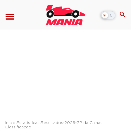
☀
☾
Alternar
modo
escuro
Início
Estatísticas
Resultados
2026
GP da China
›
›
›
›
›
Classificação