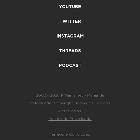
YOUTUBE
TWITTER
INSTAGRAM
THREADS
PODCAST
2002 - 2026 F1Mania.net - Mania de
Velocidade. Copyright. Todos os Direitos
Reservados.
Política de Privacidade
-
Termos e Condições