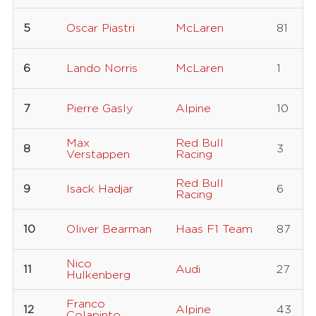
5
Oscar Piastri
McLaren
81
6
Lando Norris
McLaren
1
7
Pierre Gasly
Alpine
10
Max
Red Bull
8
3
Verstappen
Racing
Red Bull
9
Isack Hadjar
6
Racing
10
Oliver Bearman
Haas F1 Team
87
Nico
11
Audi
27
Hulkenberg
Franco
12
Alpine
43
Colapinto