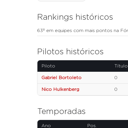
Rankings históricos
63º em equipes com mais pontos na Fór
Pilotos históricos
Piloto
Título
Gabriel Bortoleto
0
Nico Hulkenberg
0
Temporadas
Ano
Pos.