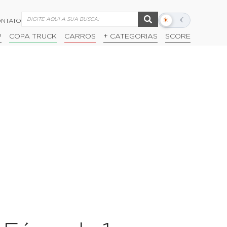
☀
☾
NTATO
Alternar
modo
P
COPA TRUCK
CARROS
+ CATEGORIAS
SCORE
escuro