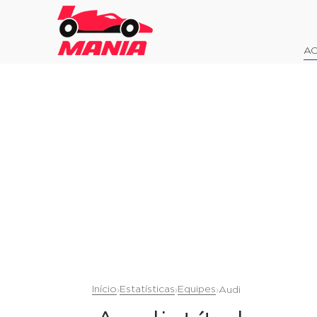
AO
Início
Estatísticas
Equipes
›
›
›
Audi