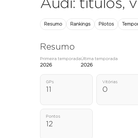
Audi: títulos, 
Resumo
Rankings
Pilotos
Tempo
Resumo
Primeira temporada
Última temporada
2026
2026
GPs
Vitórias
11
0
Pontos
12