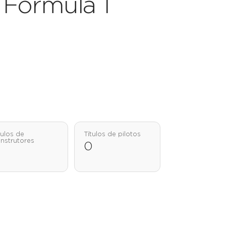
a Fórmula 1
tulos de
Títulos de pilotos
nstrutores
0
0