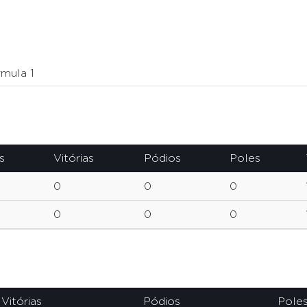
mula 1
s
Vitórias
Pódios
Poles
0
0
0
0
0
0
Vitórias
Pódios
Pole