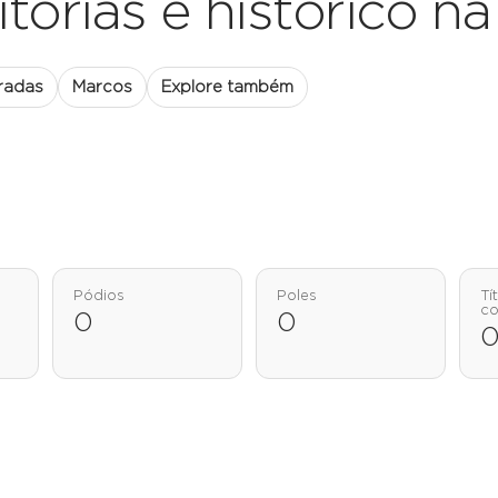
vitórias e histórico n
radas
Marcos
Explore também
Pódios
Poles
Tí
co
0
0