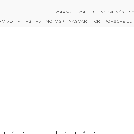
PODCAST
YOUTUBE
SOBRE NÓS
CO
 VIVO
F1
F2
F3
MOTOGP
NASCAR
TCR
PORSCHE CU