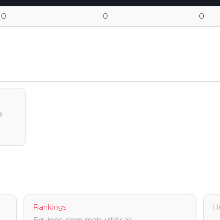
0
0
0
o
a
Rankings
H