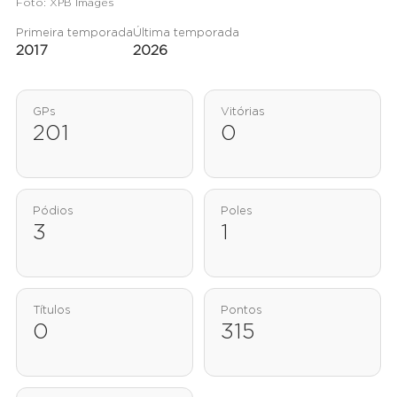
Foto: XPB Images
Primeira temporada
Última temporada
2017
2026
GPs
Vitórias
201
0
Pódios
Poles
3
1
Títulos
Pontos
0
315