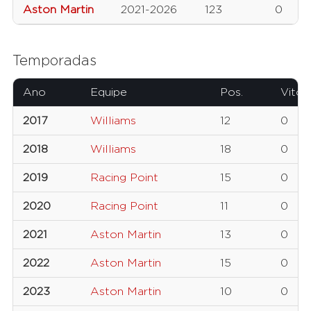
Aston Martin
2021-2026
123
0
Temporadas
Ano
Equipe
Pos.
Vitór
2017
Williams
12
0
2018
Williams
18
0
2019
Racing Point
15
0
2020
Racing Point
11
0
2021
Aston Martin
13
0
2022
Aston Martin
15
0
2023
Aston Martin
10
0