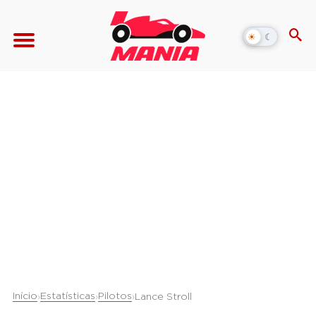
☀
☾
Alternar
modo
escuro
Início
Estatísticas
Pilotos
›
›
›
Lance Stroll