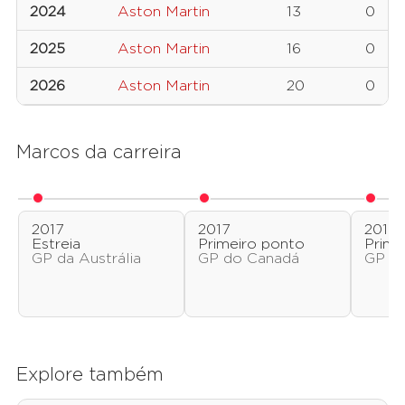
2024
Aston Martin
13
0
2025
Aston Martin
16
0
2026
Aston Martin
20
0
Marcos da carreira
2017
2017
2017
Estreia
Primeiro ponto
Prime
GP da Austrália
GP do Canadá
GP do
Explore também