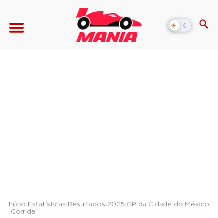
☀
☾
Alternar
modo
escuro
Início
Estatísticas
Resultados
2025
GP da Cidade do México
›
›
›
›
›
Corrida