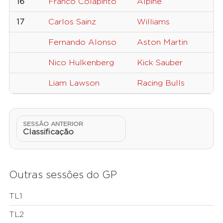
16
Franco Colapinto
Alpine
4
17
Carlos Sainz
Williams
5
Fernando Alonso
Aston Martin
1
Nico Hulkenberg
Kick Sauber
2
Liam Lawson
Racing Bulls
3
SESSÃO ANTERIOR
Classificação
Outras sessões do GP
TL1
TL2