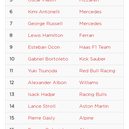
5
Oscar Piastri
McLaren
8
6
Kimi Antonelli
Mercedes
1
7
George Russell
Mercedes
6
8
Lewis Hamilton
Ferrari
4
9
Esteban Ocon
Haas F1 Team
3
10
Gabriel Bortoleto
Kick Sauber
5
11
Yuki Tsunoda
Red Bull Racing
2
12
Alexander Albon
Williams
2
13
Isack Hadjar
Racing Bulls
6
14
Lance Stroll
Aston Martin
1
15
Pierre Gasly
Alpine
1