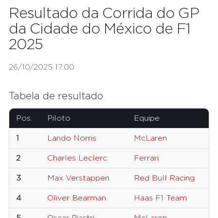
Resultado da Corrida do GP
da Cidade do México de F1
2025
26/10/2025 17:00
Tabela de resultado
Pos.
Piloto
Equipe
N
1
Lando Norris
McLaren
4
2
Charles Leclerc
Ferrari
1
3
Max Verstappen
Red Bull Racing
1
4
Oliver Bearman
Haas F1 Team
8