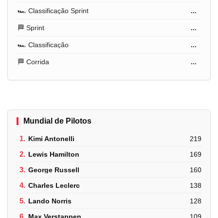
🏎️ Classificação Sprint
...
🏁 Sprint
...
🏎️ Classificação
...
🏁 Corrida
...
Mundial de Pilotos
1.
Kimi Antonelli
219
2.
Lewis Hamilton
169
3.
George Russell
160
4.
Charles Leclerc
138
5.
Lando Norris
128
6.
Max Verstappen
109