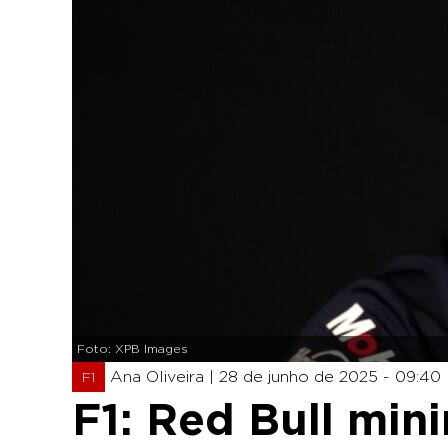
Foto: XPB Images
Ana Oliveira |
28 de junho de 2025 - 09:40
F1
F1: Red Bull min