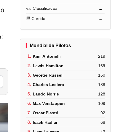
🏎️ Classificação
...
só
🏁 Corrida
...
:
Mundial de Pilotos
1.
Kimi Antonelli
219
2.
Lewis Hamilton
169
3.
George Russell
160
4.
Charles Leclerc
138
5.
Lando Norris
128
6.
Max Verstappen
109
7.
Oscar Piastri
92
8.
Isack Hadjar
68
9.
Liam Lawson
43