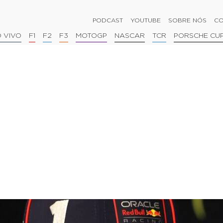
PODCAST
YOUTUBE
SOBRE NÓS
CO
 VIVO
F1
F2
F3
MOTOGP
NASCAR
TCR
PORSCHE CU