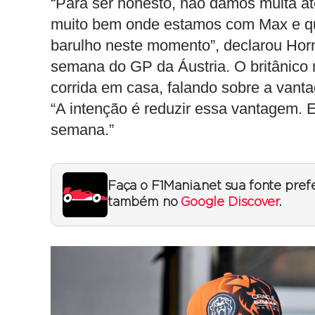
“Para ser honesto, não damos muita a
muito bem onde estamos com Max e qual
barulho neste momento”, declarou Horn
semana do GP da Áustria. O britânico
corrida em casa, falando sobre a van
“A intenção é reduzir essa vantagem. 
semana.”
Faça o F1Mania.net sua fonte pref
também no
Google Discover
.