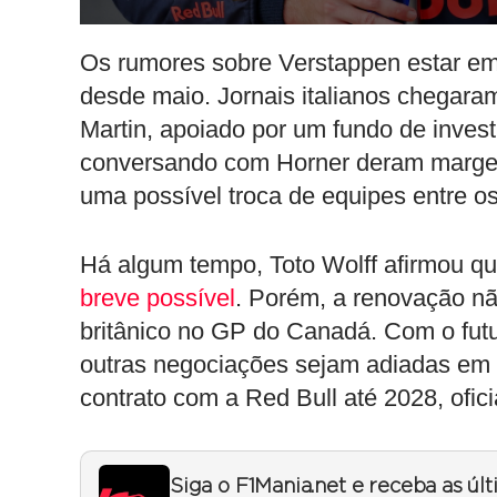
Os rumores sobre Verstappen estar e
desde maio. Jornais italianos chegaram
Martin, apoiado por um fundo de invest
conversando com Horner deram margem
uma possível troca de equipes entre os 
Há algum tempo, Toto Wolff afirmou que
breve possível
. Porém, a renovação nã
britânico no GP do Canadá. Com o futu
outras negociações sejam adiadas em 
contrato com a Red Bull até 2028, ofic
Siga o F1Mania.net e receba as úl