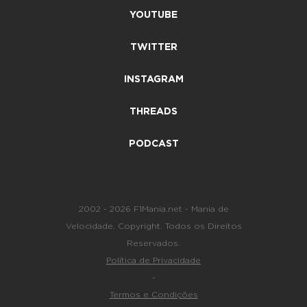
YOUTUBE
TWITTER
INSTAGRAM
THREADS
PODCAST
2002 - 2026 F1Mania.net - Mania de
Velocidade. Copyright. Todos os Direitos
Reservados.
Política de Privacidade
-
Termos e Condições