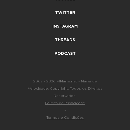
TWITTER
INSTAGRAM
THREADS
PODCAST
2002 - 2026 F1Mania.net - Mania de
Velocidade. Copyright. Todos os Direitos
Reservados.
Política de Privacidade
-
Termos e Condições