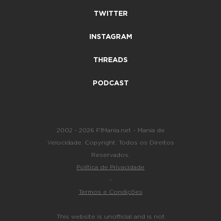
TWITTER
INSTAGRAM
THREADS
PODCAST
2002 - 2026 F1Mania.net - Mania de
Velocidade. Copyright. Todos os Direitos
Reservados.
Política de Privacidade
-
Termos e Condições
This website is unofficial and is not