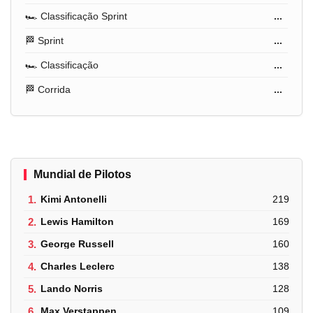
🏎️ Classificação Sprint
...
🏁 Sprint
...
🏎️ Classificação
...
🏁 Corrida
...
Mundial de Pilotos
1.
Kimi Antonelli
219
2.
Lewis Hamilton
169
3.
George Russell
160
4.
Charles Leclerc
138
5.
Lando Norris
128
6.
Max Verstappen
109