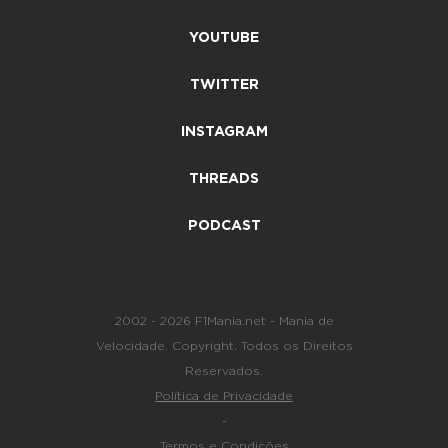
YOUTUBE
TWITTER
INSTAGRAM
THREADS
PODCAST
2002 - 2026 F1Mania.net - Mania de
Velocidade. Copyright. Todos os Direitos
Reservados.
Política de Privacidade
-
Termos e Condições