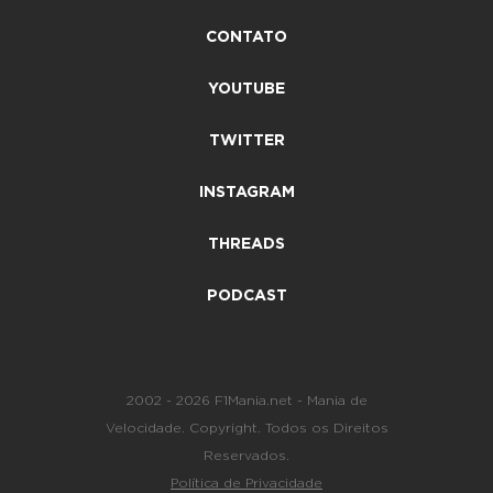
CONTATO
YOUTUBE
TWITTER
INSTAGRAM
THREADS
PODCAST
2002 - 2026 F1Mania.net - Mania de
Velocidade. Copyright. Todos os Direitos
Reservados.
Política de Privacidade