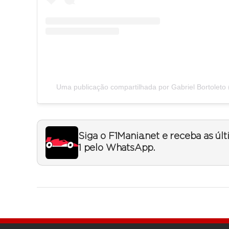
Uma publicação compartilhada por Gabriel Bortoleto 
Siga o F1Mania.net e receba as úl
1 pelo WhatsApp.