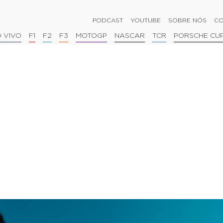
PODCAST
YOUTUBE
SOBRE NÓS
CO
 VIVO
F1
F2
F3
MOTOGP
NASCAR
TCR
PORSCHE CU