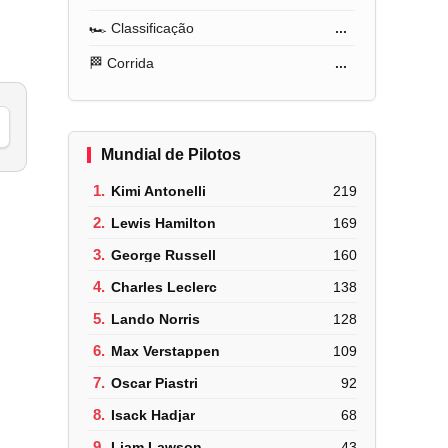
🏎️ Classificação
...
🏁 Corrida
...
Mundial de Pilotos
1.
Kimi Antonelli
219
2.
Lewis Hamilton
169
3.
George Russell
160
4.
Charles Leclerc
138
5.
Lando Norris
128
6.
Max Verstappen
109
7.
Oscar Piastri
92
8.
Isack Hadjar
68
9.
Liam Lawson
43