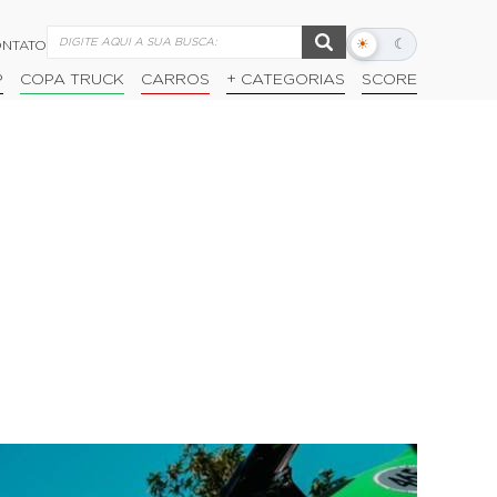
☀
☾
NTATO
Alternar
modo
P
COPA TRUCK
CARROS
+ CATEGORIAS
SCORE
escuro