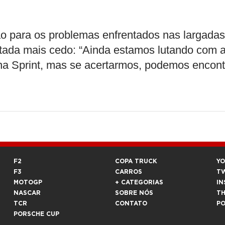
 para os problemas enfrentados nas largadas
putada mais cedo: “Ainda estamos lutando com 
na Sprint, mas se acertarmos, podemos encont
F2
COPA TRUCK
Y
F3
CARROS
T
MOTOGP
+ CATEGORIAS
IN
NASCAR
SOBRE NÓS
T
TCR
CONTATO
P
PORSCHE CUP