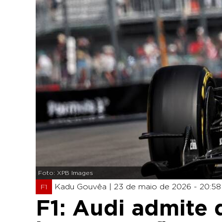
Foto: XPB Images
Kadu Gouvêa |
23 de maio de 2026 - 20:58
F1
F1: Audi admite 