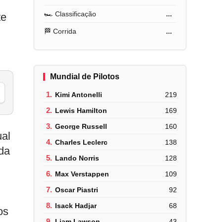
🏎️ Classificação
...
te
🏁 Corrida
...
Mundial de Pilotos
1.
Kimi Antonelli
219
2.
Lewis Hamilton
169
3.
George Russell
160
ual
4.
Charles Leclerc
138
da
5.
Lando Norris
128
6.
Max Verstappen
109
7.
Oscar Piastri
92
8.
Isack Hadjar
68
os
9.
Liam Lawson
43