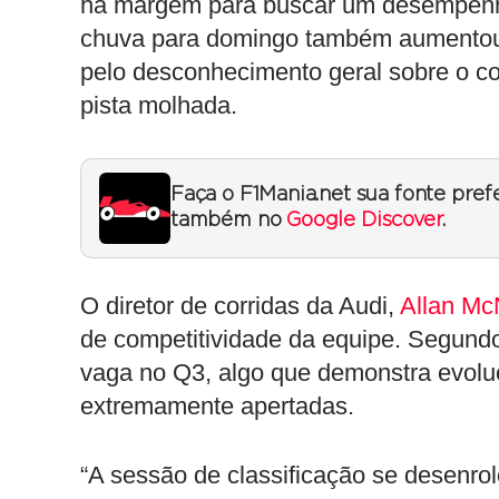
há margem para buscar um desempenh
chuva para domingo também aumentou a
pelo desconhecimento geral sobre o c
pista molhada.
Faça o F1Mania.net sua fonte pref
também no
Google Discover
.
O diretor de corridas da Audi,
Allan Mc
de competitividade da equipe. Segund
vaga no Q3, algo que demonstra evo
extremamente apertadas.
“A sessão de classificação se desenr