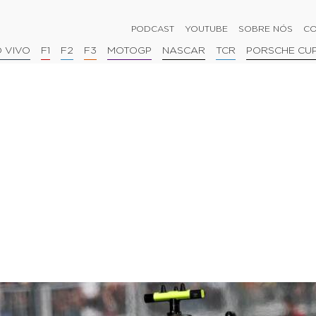
PODCAST
YOUTUBE
SOBRE NÓS
CO
 VIVO
F1
F2
F3
MOTOGP
NASCAR
TCR
PORSCHE CU