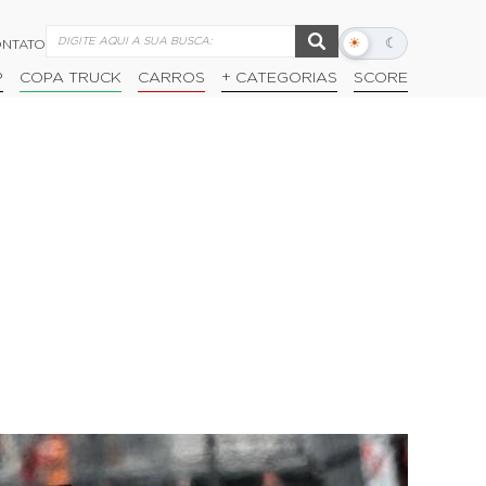
☀
☾
NTATO
Alternar
modo
P
COPA TRUCK
CARROS
+ CATEGORIAS
SCORE
escuro