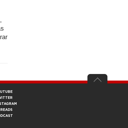
,
as
rar
OUTUBE
WITTER
STAGRAM
HREADS
ODCAST