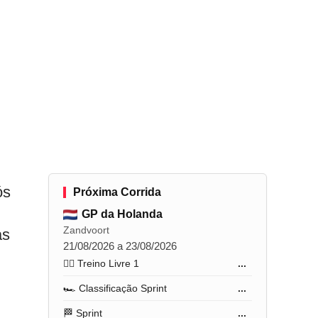
ós
Próxima Corrida
GP da Holanda
Zandvoort
as
21/08/2026 a 23/08/2026
🏋️‍♂️ Treino Livre 1
...
🏎️ Classificação Sprint
...
🏁 Sprint
...