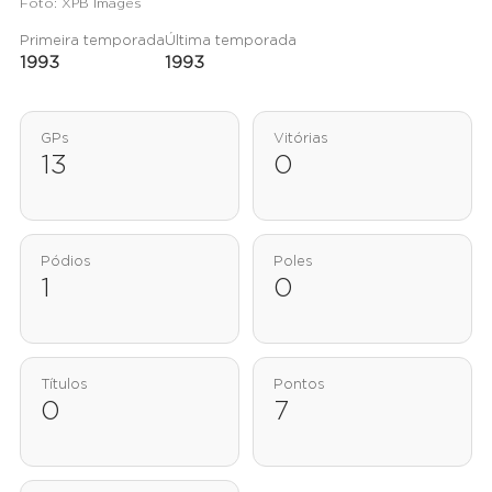
Foto: XPB Images
Primeira temporada
Última temporada
1993
1993
GPs
Vitórias
13
0
Pódios
Poles
1
0
Títulos
Pontos
0
7