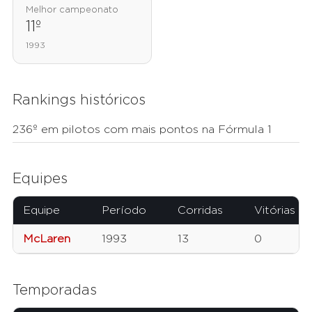
Melhor campeonato
11º
1993
Rankings históricos
236º em pilotos com mais pontos na Fórmula 1
Equipes
Equipe
Período
Corridas
Vitórias
McLaren
1993
13
0
Temporadas