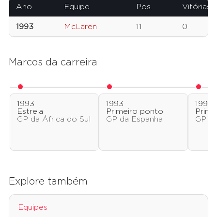
Ano
Equipe
Pos.
Vitórias
1993
McLaren
11
0
Marcos da carreira
1993
1993
1993
Estreia
Primeiro ponto
Prime
GP da África do Sul
GP da Espanha
GP da 
Explore também
Equipes