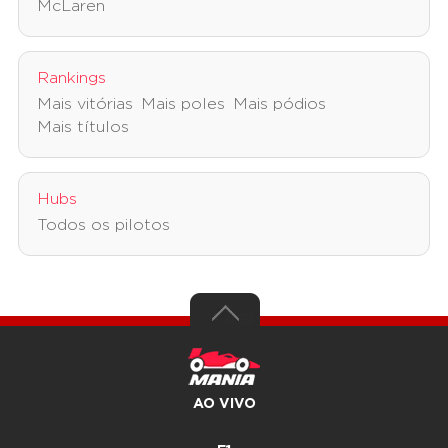
McLaren
Rankings
Mais vitórias
Mais poles
Mais pódios
Mais títulos
Hubs
Todos os pilotos
AO VIVO