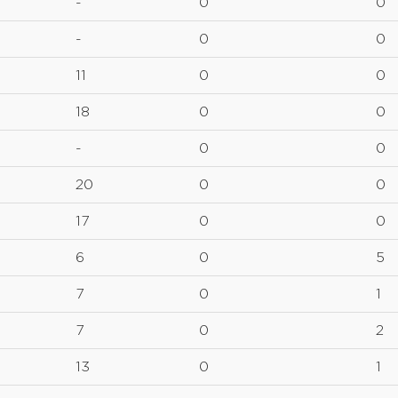
-
0
0
-
0
0
11
0
0
18
0
0
-
0
0
20
0
0
17
0
0
6
0
5
7
0
1
7
0
2
13
0
1