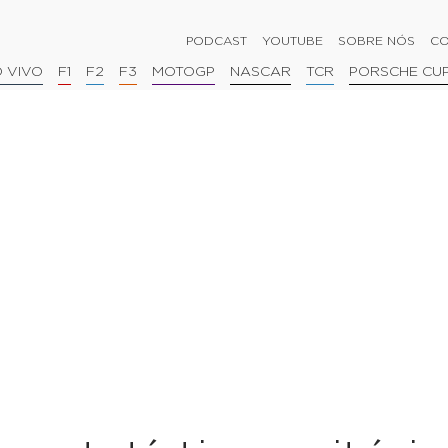
PODCAST
YOUTUBE
SOBRE NÓS
CO
 VIVO
F1
F2
F3
MOTOGP
NASCAR
TCR
PORSCHE CU