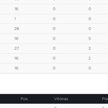
16
0
0
1
0
0
28
0
0
16
0
5
27
0
2
16
0
2
16
0
0
Pos.
Vitórias
Pó