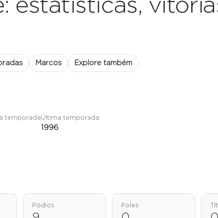
 estatísticas, vitórias
oradas
Marcos
Explore também
ra temporada
Última temporada
1996
Pódios
Poles
Tí
9
0