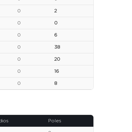
0
2
0
0
0
6
0
38
0
20
0
16
0
8
dios
Poles