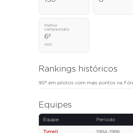
Melhor
campeonato
6º
1992
Rankings históricos
90º em pilotos com mais pontos na Fór
Equipes
Equipe
Período
Tyrrell
1984-1986